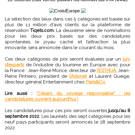
La fondation Louis Vuitton, plusieurs fois nommées aux RVA (©wiki)
La sélection des lieux dans ces 5 catégories est basée sur
plus de 1,1 million d'avis clients sur la plateforme de
réservation
Tiqets.com.
La deuxième série de nominations
pour les deux prix basés sur des candidatures
spontanées, le joyau caché et l’attraction la plus
innovante, sera annoncée dans le courant du mois.
Ces deux catégories de prix seront évaluées par un
jury
d’experts
de l’industrie du tourisme en Europe avec pour
la France : Jean-René Morice, directeur de
l’ESTHUA
, Jean-
Pierre Pinheiro, président de
l’Adonet
et Laurent Queige,
directeur général Entertainment chez
Paris&Co
.
Lire aussi :
"Césars du voyage responsable" : les
candidatures ouvrent aujourd'hui !
Les candidatures pour ces prix seront ouvertes
jusqu'au 8
septembre 2022
. Les lauréats des sept catégories pour les
neuf pays participants seront annoncés le 28 septembre
2022.