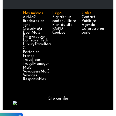
Nos médias
Légal
Utiles
AirMaG
Signaler un
Contact
Brochures en
contenu illicite
Publicité
ligne
Plan du site
Agenda
CruiseMaG
RGPD
La presse en
DestiMaG
Cookies
parle
Futuroscopie
La Travel Tech
LuxuryTravelMa
G
Partez en
France
TravelJobs
TravelManager
MaG
VoyageursMaG
Voyages
Responsables
Site certifié