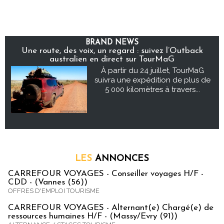
BRAND NEWS
Une route, des voix, un regard : suivez l’Outback
australien en direct sur TourMaG
À partir du 24 juillet, TourMaG
suivra une expédition de plus de
5 000 kilomètres à travers...
LES
ANNONCES
CARREFOUR VOYAGES - Conseiller voyages H/F -
CDD - (Vannes (56))
OFFRES D'EMPLOI TOURISME
CARREFOUR VOYAGES - Alternant(e) Chargé(e) de
ressources humaines H/F - (Massy/Evry (91))