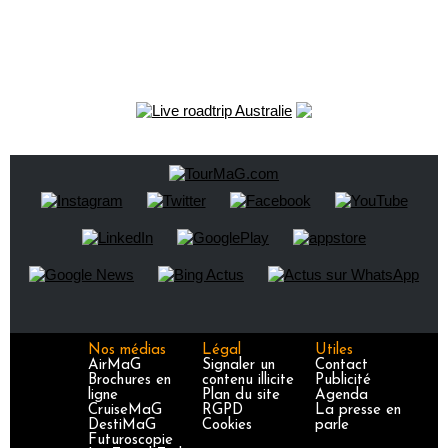
Nos médias
Légal
Utiles
AirMaG
Signaler un
Contact
Brochures en
contenu illicite
Publicité
ligne
Plan du site
Agenda
CruiseMaG
RGPD
La presse en
DestiMaG
Cookies
parle
Futuroscopie