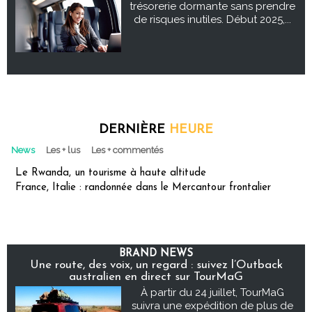
trésorerie dormante sans prendre
de risques inutiles. Début 2025,...
DERNIÈRE
HEURE
News
Les + lus
Les + commentés
Le Rwanda, un tourisme à haute altitude
France, Italie : randonnée dans le Mercantour frontalier
BRAND NEWS
Une route, des voix, un regard : suivez l’Outback
australien en direct sur TourMaG
À partir du 24 juillet, TourMaG
suivra une expédition de plus de