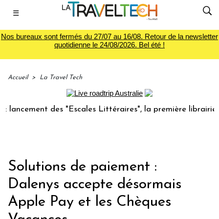
☰
Nos bureaux sont fermés du 27/07 au 16/08. Retour de la newsletter
quotidienne le 24/08/2026. Bel été !
Accueil
>
La Travel Tech
ment des "Escales Littéraires", la première librairie du voy
Solutions de paiement :
Dalenys accepte désormais
Apple Pay et les Chèques