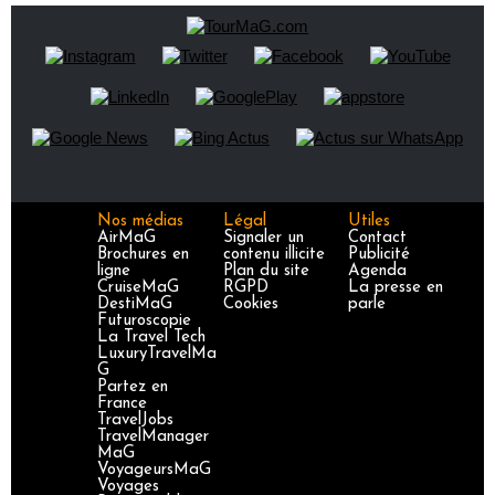
Nos médias
Légal
Utiles
AirMaG
Signaler un
Contact
Brochures en
contenu illicite
Publicité
ligne
Plan du site
Agenda
CruiseMaG
RGPD
La presse en
DestiMaG
Cookies
parle
Futuroscopie
La Travel Tech
LuxuryTravelMa
G
Partez en
France
TravelJobs
TravelManager
MaG
VoyageursMaG
Voyages