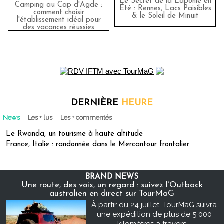
Le Secret de la Laponie en
Camping au Cap d'Agde :
Été : Rennes, Lacs Paisibles
comment choisir
& le Soleil de Minuit
l'établissement idéal pour
des vacances réussies
DERNIÈRE
HEURE
News
Les + lus
Les + commentés
Le Rwanda, un tourisme à haute altitude
France, Italie : randonnée dans le Mercantour frontalier
BRAND NEWS
Une route, des voix, un regard : suivez l’Outback
australien en direct sur TourMaG
À partir du 24 juillet, TourMaG suivra
une expédition de plus de 5 000