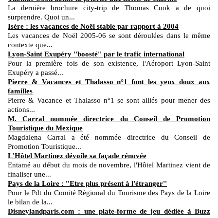
La dernière brochure city-trip de Thomas Cook a de quoi
surprendre. Quoi un...
Isère : les vacances de Noël stable par rapport à 2004
Les vacances de Noël 2005-06 se sont déroulées dans le même
contexte que...
Lyon-Saint Exupéry ''boosté'' par le trafic international
Pour la première fois de son existence, l'Aéroport Lyon-Saint
Exupéry a passé...
Pierre & Vacances et Thalasso n°1 font les yeux doux aux
familles
Pierre & Vacance et Thalasso n°1 se sont alliés pour mener des
actions...
M. Carral nommée directrice du Conseil de Promotion
Touristique du Mexique
Magdalena Carral a été nommée directrice du Conseil de
Promotion Touristique...
L'Hôtel Martinez dévoile sa façade rénovée
Entamé au début du mois de novembre, l'Hôtel Martinez vient de
finaliser une...
Pays de la Loire : ''Etre plus présent à l'étranger''
Pour le Pdt du Comité Régional du Tourisme des Pays de la Loire
le bilan de la...
Disneylandparis.com : une plate-forme de jeu dédiée à Buzz