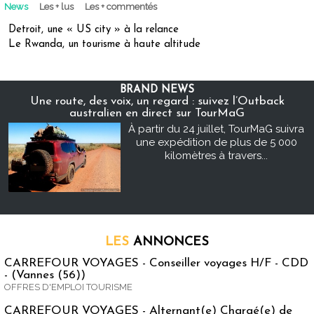
News
Les + lus
Les + commentés
Detroit, une « US city » à la relance
Le Rwanda, un tourisme à haute altitude
BRAND NEWS
Une route, des voix, un regard : suivez l’Outback
australien en direct sur TourMaG
À partir du 24 juillet, TourMaG suivra
une expédition de plus de 5 000
kilomètres à travers...
LES
ANNONCES
CARREFOUR VOYAGES - Conseiller voyages H/F - CDD
- (Vannes (56))
OFFRES D'EMPLOI TOURISME
CARREFOUR VOYAGES - Alternant(e) Chargé(e) de