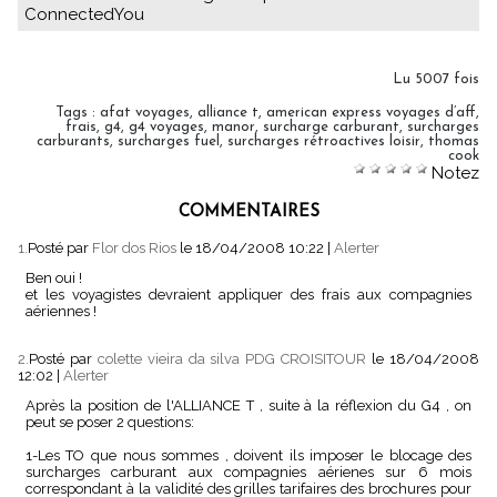
ConnectedYou
Lu 5007 fois
Tags
:
afat voyages
,
alliance t
,
american express voyages d’aff
,
frais
,
g4
,
g4 voyages
,
manor
,
surcharge carburant
,
surcharges
carburants
,
surcharges fuel
,
surcharges rétroactives loisir
,
thomas
cook
Notez
COMMENTAIRES
1.
Posté par
Flor dos Rios
le 18/04/2008 10:22
|
Alerter
Ben oui !
et les voyagistes devraient appliquer des frais aux compagnies
aériennes !
2.
Posté par
colette vieira da silva PDG CROISITOUR
le 18/04/2008
12:02
|
Alerter
Après la position de l'ALLIANCE T , suite à la réflexion du G4 , on
peut se poser 2 questions:
1-Les TO que nous sommes , doivent ils imposer le blocage des
surcharges carburant aux compagnies aérienes sur 6 mois
correspondant à la validité des grilles tarifaires des brochures pour