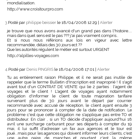
mondialisation.
http://www.croisitourpro.com
3.
Posté par
philippe beissier
le 18/04/2008 12:29
|
Alerter
je trouve que nous avons avancé d'un grand pas dans l'histoire....
mais dans quel sens est le pas ??? j'ai pas vraiment compris..
Et si nous nous référions aux lois en vigeur avec lettre
recommandée, délais des 30 jours ect ??
Que les autorités régulent le métier est surtout URGENT
http://alpilles-voyages.com
4.
Posté par
Denis PINGRIS
le 18/04/2008 17:01
|
Alerter
Tu as entièrement raison Philippe, et il ne serait pas inutile de
rappeler que le terme Bulletin d'Inscription est inaproprié ! Il s'agit
avant tout d'un CONTRAT DE VENTE qui lie 2 parties : l'agent de
voyages et le client ! L'agent de voyages ayant notamment
obligation d'informer le client de toute majoration tarifaire
survenant plus de 30 jours avant le départ par courrier
recommandé avec accusé de réception, le client ayant ensuite 3
jours pour se prononcer à compter de la date de notification. Le
problème c'est que cette obligation ne s'applique pas entre TO et
distributeur. En clair , si un TO décide d'appliquer aujourd'hui 18
avril une surcharge carburant pour ses départs à compter du 19
mai, il lui suffit d'adresser un fax aux agences et le tour est
joué...mais pour les agances qui doivent informer leurs clients, c'est
une autre paire de manches...et pourtant c'est la même