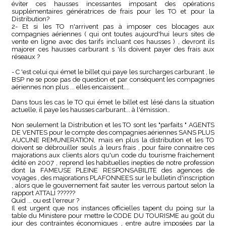
éviter ces hausses incessantes imposant des opérations
supplémentaires génératrices de frais pour les TO et pour la
Distribution?
2- Et si les TO n'arrivent pas à imposer ces blocages aux
compagnies aériennes ( qui ont toutes aujourd'hui leurs sites de
vente en ligne avec des tarifs incluant ces hausses ) , devront ils
majorer ces hausses carburant s 'ils doivent payer des frais aux
réseaux ?
- C 'est celui qui émet le billet qui paye les surcharges carburant , le
BSP ne se pose pas de question et par conséquent les compagnies
aériennes non plus ... elles encaissent....
Dans tous les cas le TO qui émet le billet est lésé dans la situation
actuelle, il paye les hausses carburant... à l'émission..
Non seulement la Distribution et les TO sont les "parfaits " AGENTS
DE VENTES pour le compte des compagnies aériennes SANS PLUS
AUCUNE REMUNERATION, mais en plus la distribution et les TO
doivent se débrouiller seuls ,à leurs frais , pour faire connaitre ces
majorations aux clients alors qu'un code du tourisme fraichement
édité en 2007 , reprend les habituelles inepties de notre profession
dont la FAMEUSE PLEINE RESPONSABILITE des agences de
voyages , des majorations PLAFONNEES sur le bulletin d'inscription
, alors que le gouvernement fait sauter les verrous partout selon la
rapport ATTALI ??????
Quid ... ou est l'erreur ?
Il est urgent que nos instances officielles tapent du poing sur la
table du Ministere pour mettre le CODE DU TOURISME au goût du
jour des contraintes économiques , entre autre imposées par la