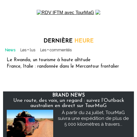
DERNIÈRE
HEURE
News
Les + lus
Les + commentés
Le Rwanda, un tourisme à haute altitude
France, Italie : randonnée dans le Mercantour frontalier
BRAND NEWS
Une route, des voix, un regard : suivez l’Outback
australien en direct sur TourMaG
À partir du 24 juillet, TourMaG
suivra une expédition de plus de
5 000 kilomètres à travers...