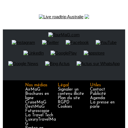
Nos médias
Légal
Utiles
AirMaG
Signaler un
Contact
Brochures en
contenu illicite
Publicité
ligne
Plan du site
Agenda
CruiseMaG
RGPD
La presse en
DestiMaG
Cookies
parle
Futuroscopie
La Travel Tech
LuxuryTravelMa
G