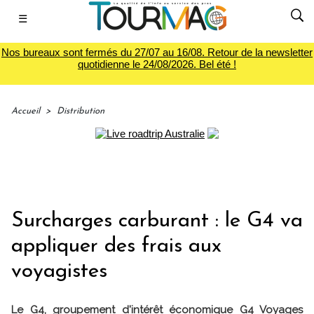
☰
Nos bureaux sont fermés du 27/07 au 16/08. Retour de la newsletter
quotidienne le 24/08/2026. Bel été !
Accueil
>
Distribution
Surcharges carburant : le G4 va
appliquer des frais aux
voyagistes
Le G4, groupement d'intérêt économique G4 Voyages