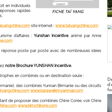
t en individuels
 réponses rapides
FICHE TAÏ YANG
s.
iyangchine.com
site internet :
www.taiyangchine.com
risme d’affaires :
Yunshan Incentive
, animé par Anne
ne.com
ne réponse poste par poste avec de nombreuses idées
dez
notre Brochure YUNSHAN Incentive
.
itrophes en combinés ou en destination seule :
Actus V
De
d’
manie), des combinés Yunnan Birmanie ou des circuits
fo
iyangchine.com
www.karaweikmyanmar.com
tant de proposer des combinés Chine Corée, voir Chine
chine.com
www.kimchikore.com