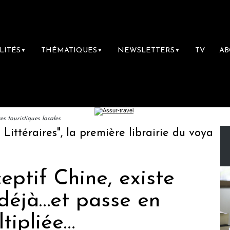
LITÉS
THÉMATIQUES
NEWSLETTERS
TV
A
▼
▼
▼
 touristiques locales
éraires", la première librairie du voyage
L
ptif Chine, existe
 déjà…et passe en
tipliée…