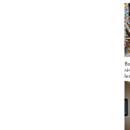
Bo
ré
le