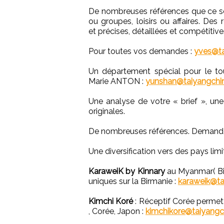
De nombreuses références que ce soi
ou groupes, loisirs ou affaires. Des
et précises, détaillées et compétitive
Pour toutes vos demandes :
yves@ta
Un département spécial pour le tou
Marie ANTON :
yunshan@taiyangchi
Une analyse de votre « brief », u
originales.
De nombreuses références. Deman
Une diversification vers des pays lim
KaraweiK by Kinnary
au Myanmar( Bir
uniques sur la Birmanie :
karaweik@ta
Kimchi Koré
: Réceptif Corée permet
, Corée, Japon :
kimchikore@taiyang