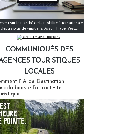
ésent sur le marché de la mobilité internationale
depuis plus de vingt ans, Assur-Travel s'est...
COMMUNIQUÉS DES
AGENCES TOURISTIQUES
LOCALES
qués des agences touristiques locales
mment l’IA de Destination
nada booste l’attractivité
uristique