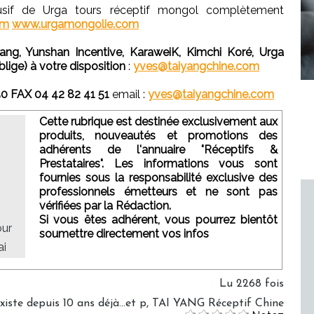
lusif de Urga tours réceptif mongol complètement
om
www.urgamongolie.com
ang, Yunshan Incentive, KaraweiK, Kimchi Koré, Urga
lige) à votre disposition
:
yves@taiyangchine.com
0 FAX 04 42 82 41 51
email :
yves@taiyangchine.com
Cette rubrique est destinée exclusivement aux
produits, nouveautés et promotions des
adhérents de l'annuaire "Réceptifs &
Prestataires". Les informations vous sont
fournies sous la responsabilité exclusive des
professionnels émetteurs et ne sont pas
vérifiées par la Rédaction.
Si vous êtes adhérent, vous pourrez bientôt
our
soumettre directement vos infos
ai
Lu 2268 fois
xiste depuis 10 ans déjà…et p
,
TAI YANG Réceptif Chine