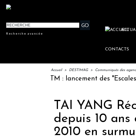
ACTUA
Recherche avancée
CONTACTS
Accueil
>
DESTIMAG
>
Communiqués des agences
IFTM : lancement des "Escales Litt
TAI YANG Réce
depuis 10 ans
2010 en surmul