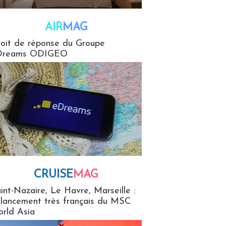
AIR
MAG
G
oit de réponse du Groupe
Dreams ODIGEO
CRUISE
MAG
MaG
int-Nazaire, Le Havre, Marseille :
 lancement très français du MSC
rld Asia