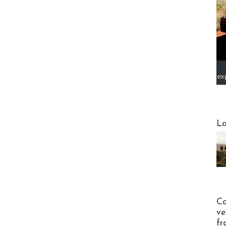
ex
Webinai
La
Publi-n
Co
ve
fr