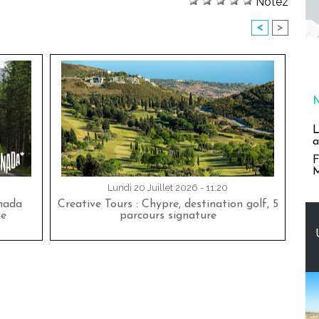
Notez
<
>
L
a
F
M
Lundi 20 Juillet 2026 - 11:20
nada
Creative Tours : Chypre, destination golf, 5
ue
parcours signature