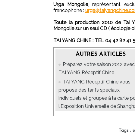
Urga Mongolie
, représentant exc
francophone :
urga@taiyangchine.c
Toute la production 2010 de Tai Y
Mongolie sur un seul CD ( écologie ob
TAI YANG CHINE : TEL 04 42 82 41 5
AUTRES ARTICLES
Préparez votre saison 2012 avec
TAI YANG Réceptif Chine
TAI YANG Réceptif Chine vous
propose des tarifs spéciaux
individuels et groupes à la carte p
l'Exposition Universelle de Shangh
Tags
:
e