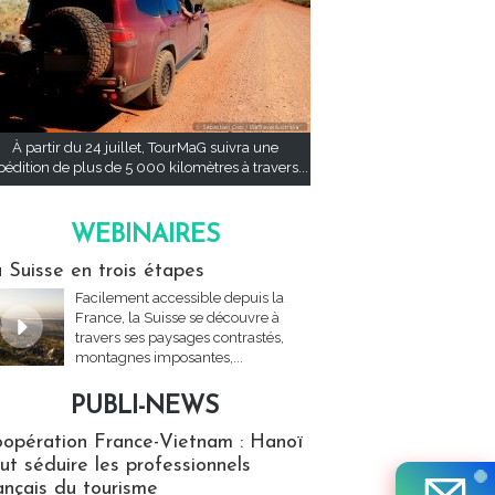
À partir du 24 juillet, TourMaG suivra une
pédition de plus de 5 000 kilomètres à travers...
WEBINAIRES
res
 Suisse en trois étapes
Facilement accessible depuis la
France, la Suisse se découvre à
travers ses paysages contrastés,
montagnes imposantes,...
PUBLI-NEWS
ews
opération France-Vietnam : Hanoï
ut séduire les professionnels
ançais du tourisme