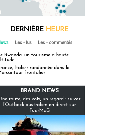
DERNIÈRE
HEURE
News
Les + lus
Les + commentés
e Rwanda, un tourisme à haute
ltitude
rance, Italie : randonnée dans le
ercantour frontalier
BRAND NEWS
Une route, des voix, un regard : suivez
l’Outback australien en direct sur
TourMaG