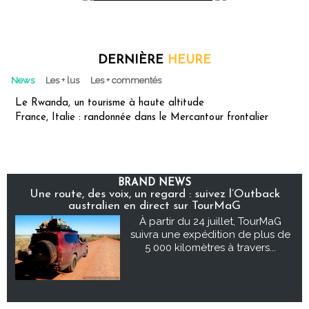
DERNIÈRE
HEURE
News
Les + lus
Les + commentés
Le Rwanda, un tourisme à haute altitude
France, Italie : randonnée dans le Mercantour frontalier
BRAND NEWS
Une route, des voix, un regard : suivez l’Outback
australien en direct sur TourMaG
À partir du 24 juillet, TourMaG
suivra une expédition de plus de
5 000 kilomètres à travers...