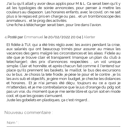
J'ai lu qu'il allait y avoir deux applis pour M & L. Ca serait bien qu'il y
ait les typologies de soirée annoncées, pour penser à mettre les
couleurs au diapason. Les horaires enfants, avec le covid, on ne sait
plus si le repas est pris en charge ou pas... et un trombinoscope des
animateurs... et le prog des activités.
Une fiche à télécharger serait bien, pour lire dans l'avion.
4.
Posté par
Emmanuel
le 20/02/2022 20:04
|
Alerter
Et fidèle à TUI, qui a été très réglo avec les avoirs pendant la crise,
aux salariés qui ont beaucoup trimés pour assurer au mieux les
vacances des gens malgré les circonstances et les aleas. Fidele au
site que je trouve clair et transparent (manque un.plan du club à
telecharger), des prix d'annonces respectées , un vol unique
simple. Clair et honnête, et après chacun fait comme il l'entend sur
place qu'ils prennent les baskets, le maillot, le bus des excursions
ou le bus. Je choisis la tete froide, je pèse le pour et le contre , je lis
les avis sub et objectifs, je gère mon budget, je checke les distances
et horaires.. Et je n'ai jamais été déçu, toujours eu ce a quoi je
m'attendais, et je me contrebalance que le jus d'orange du pdg soit
pas un vrai, du moment que je me sente libre et qu'on soit en mode
cool, et que les gosses s'amusent.
Juste les gobelets en plastiques, ça c'est ringard...
Nouveau commentaire :
Nom * :