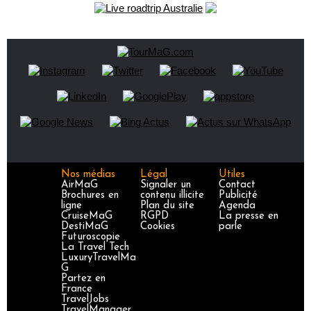
Nos médias
Légal
Utiles
AirMaG
Signaler un
Contact
Brochures en
contenu illicite
Publicité
ligne
Plan du site
Agenda
CruiseMaG
RGPD
La presse en
DestiMaG
Cookies
parle
Futuroscopie
La Travel Tech
LuxuryTravelMa
G
Partez en
France
TravelJobs
TravelManager