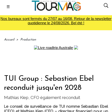
☰
Nos bureaux sont fermés du 27/07 au 16/08. Retour de la newsletter
quotidienne le 24/08/2026. Bel été !
Accueil
>
Production
TUI Group : Sebastian Ebel
reconduit jusqu'en 2028
Mathias Kiep, CFO également reconduit
Le conseil de surveillance de TUI nomme Sebastian Ebel
(CEO) et Mathias Kiep (CFO – directeur financier) pour un