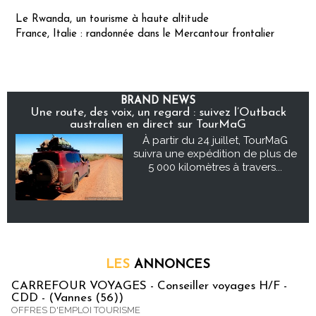
Le Rwanda, un tourisme à haute altitude
France, Italie : randonnée dans le Mercantour frontalier
BRAND NEWS
Une route, des voix, un regard : suivez l’Outback
australien en direct sur TourMaG
À partir du 24 juillet, TourMaG
suivra une expédition de plus de
5 000 kilomètres à travers...
LES
ANNONCES
CARREFOUR VOYAGES - Conseiller voyages H/F -
CDD - (Vannes (56))
OFFRES D'EMPLOI TOURISME