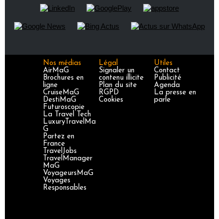
Nos médias
Légal
Utiles
AirMaG
Signaler un
Contact
Brochures en
contenu illicite
Publicité
ligne
Plan du site
Agenda
CruiseMaG
RGPD
La presse en
DestiMaG
Cookies
parle
Futuroscopie
La Travel Tech
LuxuryTravelMa
G
Partez en
France
TravelJobs
TravelManager
MaG
VoyageursMaG
Voyages
Responsables