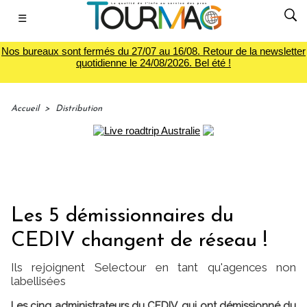
☰
Nos bureaux sont fermés du 27/07 au 16/08. Retour de la newsletter
quotidienne le 24/08/2026. Bel été !
Accueil
>
Distribution
Les 5 démissionnaires du
CEDIV changent de réseau !
Ils rejoignent Selectour en tant qu'agences non
labellisées
Les cinq administrateurs du CEDIV, qui ont démissionné du