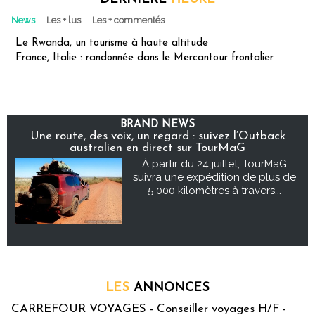
News
Les + lus
Les + commentés
Le Rwanda, un tourisme à haute altitude
France, Italie : randonnée dans le Mercantour frontalier
BRAND NEWS
Une route, des voix, un regard : suivez l’Outback
australien en direct sur TourMaG
À partir du 24 juillet, TourMaG
suivra une expédition de plus de
5 000 kilomètres à travers...
LES
ANNONCES
CARREFOUR VOYAGES - Conseiller voyages H/F -