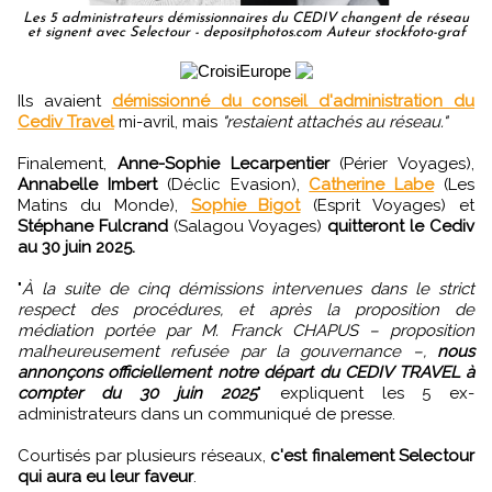
Les 5 administrateurs démissionnaires du CEDIV changent de réseau
et signent avec Selectour - depositphotos.com Auteur stockfoto-graf
Ils avaient
démissionné du conseil d'administration du
Cediv Travel
mi-avril, mais
"restaient attachés au réseau."
Finalement,
Anne-Sophie Lecarpentier
(Périer Voyages),
Annabelle Imbert
(Déclic Evasion),
Catherine Labe
(Les
Matins du Monde),
Sophie Bigot
(Esprit Voyages) et
Stéphane Fulcrand
(Salagou Voyages)
quitteront le Cediv
au 30 juin 2025.
"
À la suite de cinq démissions intervenues dans le strict
respect des procédures, et après la proposition de
médiation portée par M. Franck CHAPUS – proposition
malheureusement refusée par la gouvernance –,
nous
annonçons officiellement notre départ du CEDIV TRAVEL à
compter du 30 juin 2025
" expliquent les 5 ex-
administrateurs dans un communiqué de presse.
Courtisés par plusieurs réseaux,
c'est finalement Selectour
qui aura eu leur faveur
.