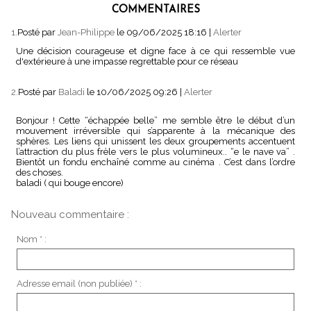
COMMENTAIRES
1.
Posté par
Jean-Philippe
le 09/06/2025 18:16
|
Alerter
Une décision courageuse et digne face à ce qui ressemble vue
d'extérieure à une impasse regrettable pour ce réseau
2.
Posté par
Baladi
le 10/06/2025 09:26
|
Alerter
Bonjour ! Cette “échappée belle” me semble être le début d’un
mouvement irréversible qui s’apparente à la mécanique des
sphères. Les liens qui unissent les deux groupements accentuent
l’attraction du plus frèle vers le plus volumineux.. “e le nave va” .
Bientôt un fondu enchaîné comme au cinéma . C’est dans l’ordre
des choses.
baladi ( qui bouge encore)
Nouveau commentaire :
Nom * :
Adresse email (non publiée) * :