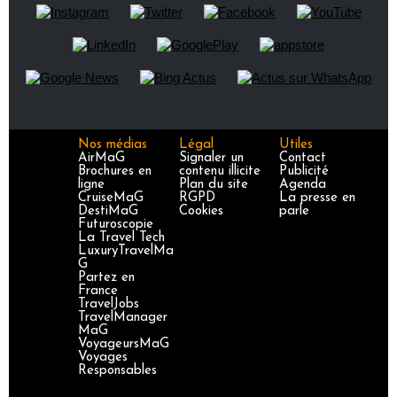
Nos médias
Légal
Utiles
AirMaG
Signaler un
Contact
Brochures en
contenu illicite
Publicité
ligne
Plan du site
Agenda
CruiseMaG
RGPD
La presse en
DestiMaG
Cookies
parle
Futuroscopie
La Travel Tech
LuxuryTravelMa
G
Partez en
France
TravelJobs
TravelManager
MaG
VoyageursMaG
Voyages
Responsables