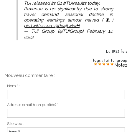
TUI released its Q1
#TUIresults
today:
Revenue is up significantly due to strong
travel demand, seasonal decline in
operating earnings almost halved (🧵)
pic.twitter.com/jiRw4twlwH
— TUI Group (@TUIGroup)
February 14,
2023
Lu 1953 fois
Tags
:
tui
,
tui group
Notez
Nouveau commentaire :
Nom * :
Adresse email (non publiée) * :
Site web :