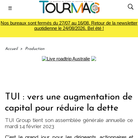
☰
Nos bureaux sont fermés du 27/07 au 16/08. Retour de la newsletter
quotidienne le 24/08/2026. Bel été !
Accueil
>
Production
TUI : vers une augmentation de
capital pour réduire la dette
TUI Group tient son assemblée générale annuelle ce
mardi 14 février 2023
C'est le grand jour, pour les dirigeants, actionnaires et