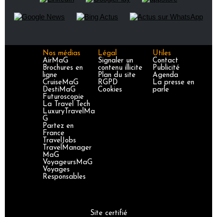
Nos médias
Légal
Utiles
AirMaG
Signaler un
Contact
Brochures en
contenu illicite
Publicité
ligne
Plan du site
Agenda
CruiseMaG
RGPD
La presse en
DestiMaG
Cookies
parle
Futuroscopie
La Travel Tech
LuxuryTravelMa
G
Partez en
France
TravelJobs
TravelManager
MaG
VoyageursMaG
Voyages
Responsables
Site certifié