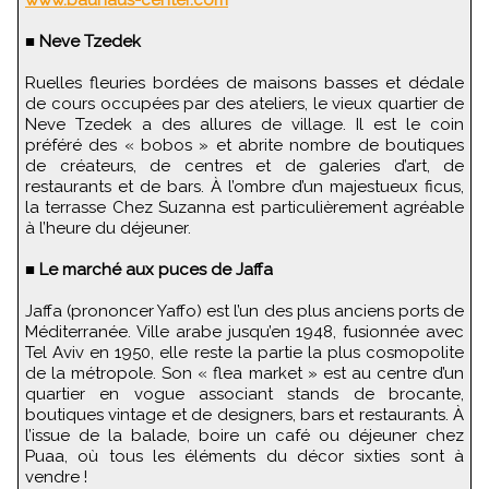
www.bauhaus-center.com
■
Neve Tzedek
Ruelles fleuries bordées de maisons basses et dédale
de cours occupées par des ateliers, le vieux quartier de
Neve Tzedek a des allures de village. Il est le coin
préféré des « bobos » et abrite nombre de boutiques
de créateurs, de centres et de galeries d’art, de
restaurants et de bars. À l’ombre d’un majestueux ficus,
la terrasse Chez Suzanna est particulièrement agréable
à l’heure du déjeuner.
■
Le marché aux puces de Jaffa
Jaffa (prononcer Yaffo) est l’un des plus anciens ports de
Méditerranée. Ville arabe jusqu’en 1948, fusionnée avec
Tel Aviv en 1950, elle reste la partie la plus cosmopolite
de la métropole. Son « flea market » est au centre d’un
quartier en vogue associant stands de brocante,
boutiques vintage et de designers, bars et restaurants. À
l’issue de la balade, boire un café ou déjeuner chez
Puaa, où tous les éléments du décor sixties sont à
vendre !