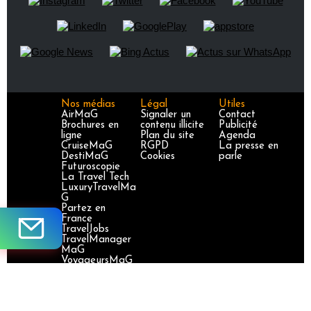
Nos médias
Légal
Utiles
AirMaG
Signaler un
Contact
Brochures en
contenu illicite
Publicité
ligne
Plan du site
Agenda
CruiseMaG
RGPD
La presse en
DestiMaG
Cookies
parle
Futuroscopie
La Travel Tech
LuxuryTravelMa
G
Partez en
France
TravelJobs
TravelManager
MaG
VoyageursMaG
Voyages
Responsables