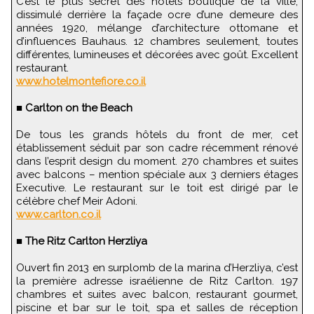
C’est le plus secret des hôtels boutique de la ville,
dissimulé derrière la façade ocre d’une demeure des
années 1920, mélange d’architecture ottomane et
d’influences Bauhaus. 12 chambres seulement, toutes
différentes, lumineuses et décorées avec goût. Excellent
restaurant.
www.hotelmontefiore.co.il
■
Carlton on the Beach
De tous les grands hôtels du front de mer, cet
établissement séduit par son cadre récemment rénové
dans l’esprit design du moment. 270 chambres et suites
avec balcons – mention spéciale aux 3 derniers étages
Executive. Le restaurant sur le toit est dirigé par le
célèbre chef Meir Adoni.
www.carlton.co.il
■
The Ritz Carlton Herzliya
Ouvert fin 2013 en surplomb de la marina d’Herzliya, c’est
la première adresse israélienne de Ritz Carlton. 197
chambres et suites avec balcon, restaurant gourmet,
piscine et bar sur le toit, spa et salles de réception