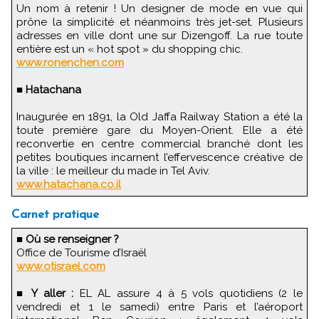
Un nom à retenir ! Un designer de mode en vue qui
prône la simplicité et néanmoins très jet-set. Plusieurs
adresses en ville dont une sur Dizengoff. La rue toute
entière est un « hot spot » du shopping chic.
www.ronenchen.com
■
Hatachana
Inaugurée en 1891, la Old Jaffa Railway Station a été la
toute première gare du Moyen-Orient. Elle a été
reconvertie en centre commercial branché dont les
petites boutiques incarnent l’effervescence créative de
la ville : le meilleur du made in Tel Aviv.
www.hatachana.co.il
Carnet pratique
■
Où se renseigner ?
Office de Tourisme d’Israël
www.otisrael.com
■
Y aller :
EL AL assure 4 à 5 vols quotidiens (2 le
vendredi et 1 le samedi) entre Paris et l’aéroport