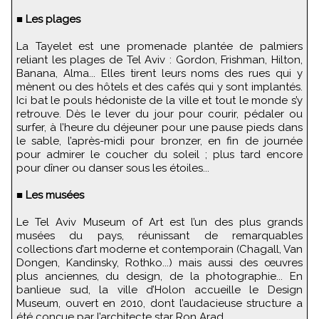
■
Les plages
La Tayelet est une promenade plantée de palmiers
reliant les plages de Tel Aviv : Gordon, Frishman, Hilton,
Banana, Alma... Elles tirent leurs noms des rues qui y
mènent ou des hôtels et des cafés qui y sont implantés.
Ici bat le pouls hédoniste de la ville et tout le monde s’y
retrouve. Dès le lever du jour pour courir, pédaler ou
surfer, à l’heure du déjeuner pour une pause pieds dans
le sable, l’après-midi pour bronzer, en fin de journée
pour admirer le coucher du soleil ; plus tard encore
pour dîner ou danser sous les étoiles...
■
Les musées
Le Tel Aviv Museum of Art est l’un des plus grands
musées du pays, réunissant de remarquables
collections d’art moderne et contemporain (Chagall, Van
Dongen, Kandinsky, Rothko...) mais aussi des œuvres
plus anciennes, du design, de la photographie... En
banlieue sud, la ville d’Holon accueille le Design
Museum, ouvert en 2010, dont l’audacieuse structure a
été conçue par l’architecte star Ron Arad.