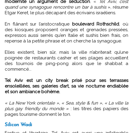
modernité un argument de séduction
. «
Tel Aviv, c’est
quand une synagogue rencontre un bar à sushis
», résume
Etgar Keret, le plus décapant des écrivains israéliens.
En flânant sur l’aristocratique
boulevard Rothschild
, où
des kiosques proposent oranges et grenades pressées,
expressos aussi serrés qu’en Italie et sushis bien frais, on
repense à la petite phrase et on cherche la synagogue.
Elles existent, bien sûr, mais la ville n’abriterait qu’une
poignée de restaurants casher et ses plages accueillent
des tournois de ping-pong alors que le shabbat a
commencé...
Tel Aviv est un city break prisé pour ses terrasses
ensoleillées, ses galeries d’art, sa vie nocturne endiablée
et son ambiance bohème.
« La New York orientale », « Sea, style & fun », « La ville la
plus gay friendly du monde »
: les titres des papiers des
pages tourisme donnent le ton.
Silicon Wadi
Festive et libertaire, Tel Aviv est aussi une infatigable