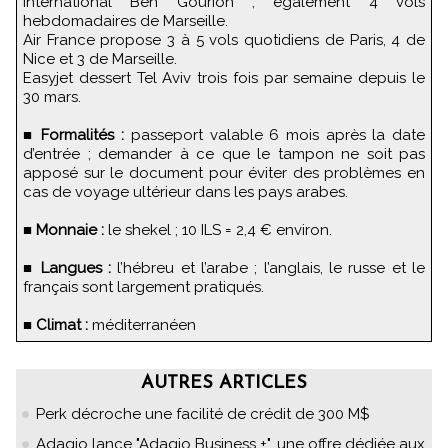
international Ben Gourion ; également 4 vols
hebdomadaires de Marseille.
Air France propose 3 à 5 vols quotidiens de Paris, 4 de
Nice et 3 de Marseille.
Easyjet dessert Tel Aviv trois fois par semaine depuis le
30 mars.
■
Formalités :
passeport valable 6 mois après la date
d’entrée ; demander à ce que le tampon ne soit pas
apposé sur le document pour éviter des problèmes en
cas de voyage ultérieur dans les pays arabes.
■
Monnaie :
le shekel ; 10 ILS = 2,4 € environ.
■
Langues :
l’hébreu et l’arabe ; l’anglais, le russe et le
français sont largement pratiqués.
■
Climat :
méditerranéen
AUTRES ARTICLES
Perk décroche une facilité de crédit de 300 M$
Adagio lance "Adagio Business +", une offre dédiée aux