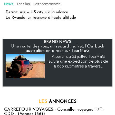
News
Les + lus
Les + commentés
Detroit, une « US city » à la relance
Le Rwanda, un tourisme à haute altitude
BRAND NEWS
Une route, des voix, un regard : suivez l’Outback
australien en direct sur TourMaG
À partir du 24 juillet, TourMaG
suivra une expédition de plus de
5 000 kilomètres à travers...
LES
ANNONCES
CARREFOUR VOYAGES - Conseiller voyages H/F -
CDD - (Vannes (56))