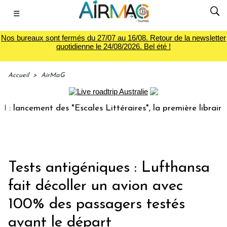
☰
Nos bureaux sont fermés du 27/07 au 16/08. Retour de la newsletter
quotidienne le 24/08/2026. Bel été !
Accueil
>
AirMaG
ncement des "Escales Littéraires", la première librairie du
Tests antigéniques : Lufthansa
fait décoller un avion avec
100% des passagers testés
avant le départ