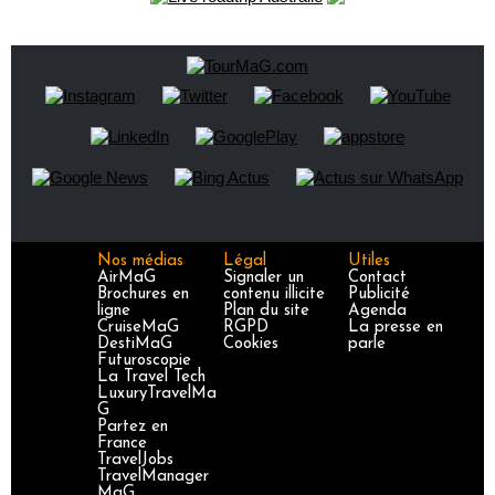
Nos médias
Légal
Utiles
AirMaG
Signaler un
Contact
Brochures en
contenu illicite
Publicité
ligne
Plan du site
Agenda
CruiseMaG
RGPD
La presse en
DestiMaG
Cookies
parle
Futuroscopie
La Travel Tech
LuxuryTravelMa
G
Partez en
France
TravelJobs
TravelManager
MaG