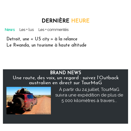
DERNIÈRE
HEURE
News
Les + lus
Les + commentés
Detroit, une « US city » à la relance
Le Rwanda, un tourisme à haute altitude
BRAND NEWS
Une route, des voix, un regard : suivez l’Outback
australien en direct sur TourMaG
À partir du 24 juillet, TourMaG
suivra une expédition de plus de
5 000 kilomètres à travers...