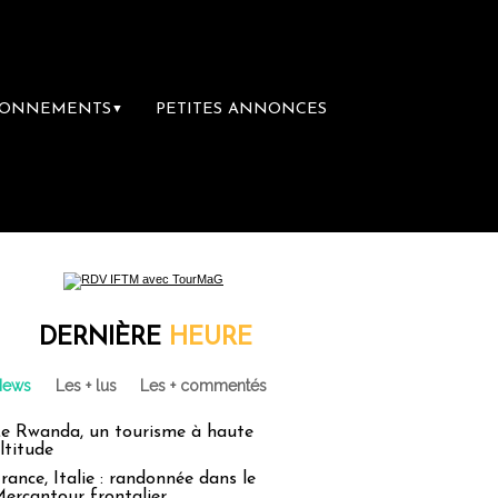
BONNEMENTS
PETITES ANNONCES
▼
 librairie du voyage
Le groupe Sainte-Cla
DERNIÈRE
HEURE
News
Les + lus
Les + commentés
e Rwanda, un tourisme à haute
ltitude
rance, Italie : randonnée dans le
ercantour frontalier