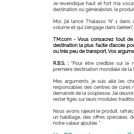
Je revendique haut et fort ma vocat
destination ou généralistes, le produ
Moi, j’ai lancé Thalasso N° 1 dans 
volume et qui s’engage dans l’aérien."
TM.com - Vous consacrez tout de 
destination la plus facile d’accès p
ou très peu de transport. Vos argumen
R.B.S. :
"Pour être crédible sur le 
première destination mondiale de la 
Mes arguments, je suis allé les cher
responsables des centres de cures ma
demandé de la souplesse. J’ai œuvré 
rester figés sur leurs modules traditi
Nous avons rajeuni le produit, rafra
un habillage, des offres spéciales, 
notre valeur ajoutée. "