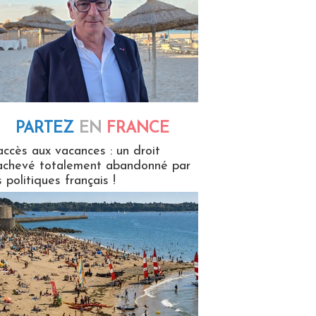
PARTEZ
EN
FRANCE
 en France
accès aux vacances : un droit
achevé totalement abandonné par
s politiques français !