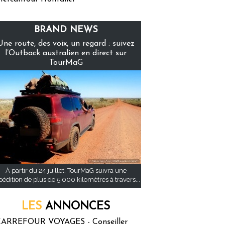
BRAND NEWS
Une route, des voix, un regard : suivez
l’Outback australien en direct sur
TourMaG
À partir du 24 juillet, TourMaG suivra une
pédition de plus de 5 000 kilomètres à travers...
LES
ANNONCES
ARREFOUR VOYAGES - Conseiller