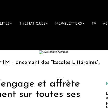
LITÉS
THÉMATIQUES
NEWSLETTERS
TV
A
▼
▼
▼
cement des "Escales Littéraires", la première
’engage et affrète
ment sur toutes ses
L
a
F
M