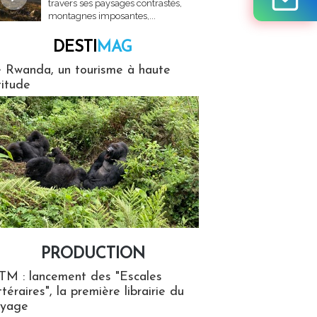
travers ses paysages contrastés,
montagnes imposantes,...
DESTI
MAG
MAG
 Rwanda, un tourisme à haute
titude
PRODUCTION
ion
TM : lancement des "Escales
ttéraires", la première librairie du
oyage