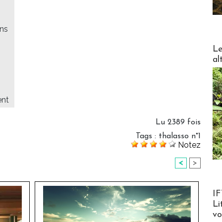
ons
DESTI
Le
al
ent
Lu 2389 fois
Tags
:
thalasso n°1
Notez
<
>
Product
IF
Li
v