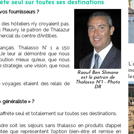
te seul sur toutes ses destinations
os fournisseurs ?
des hôteliers n’y croyaient pas.
 Pleuvry, le patron de Thalazur
mercial du centre d’Antibes.
français, Thalasso N° 1 a 150
e. Je leur ai démontré que nous
ibution mieux qu’eux, que nous
Partez
L’
 stratégie, une vision, que nous
in
Raouf Ben Slimane
le
est le patron de
Thalasso N°1 - Photo
 voyages étaient des relais de
DR
généraliste » ?
affrète seul et totalement sur toutes ses destinations.
re soit les séjours sans thalasso en produits d’appel
utée que représentent l’option bien-être et remise en