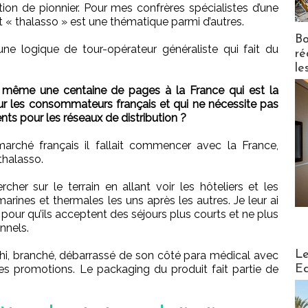
ion de pionnier. Pour mes confrères spécialistes d’une
it « thalasso » est une thématique parmi d’autres.
Bo
une logique de tour-opérateur généraliste qui fait du
ré
le
même une centaine de pages à la France qui est la
our les consommateurs français et qui ne nécessite pas
ts pour les réseaux de distribution ?
marché français il fallait commencer avec la France,
thalasso.
cher sur le terrain en allant voir les hôteliers et les
rines et thermales les uns après les autres. Je leur ai
pour qu’ils acceptent des séjours plus courts et ne plus
onnels.
Distribu
Le
îchi, branché, débarrassé de son côté para médical avec
Ed
des promotions. Le packaging du produit fait partie de