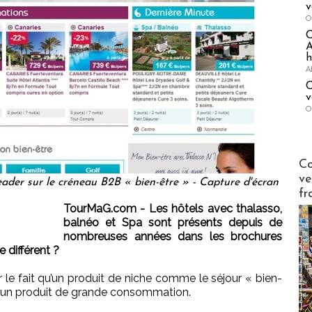
v
O
A
h
A
C
v
O
Publi-n
Co
ve
eader sur le créneau B2B « bien-être » - Capture d'écran
fr
TourMaG.com - Les hôtels avec thalasso,
balnéo et Spa sont présents depuis de
nombreuses années dans les brochures
 différent ?
ur le fait qu’un produit de niche comme le séjour « bien-
r un produit de grande consommation.