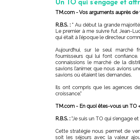
Un TO qui s’engage et affrè
TM.com - Vos arguments auprès de v
R.B.S. :
" Au début la grande majorité 
Le premier à me suivre fut Jean-Luc
qui était à l’époque le directeur com
Aujourd’hui, sur le seul marché 
fournisseurs qui lui font confianc
connaissions le marché de la distr
savions l’animer, que nous avions une
savions où étaient les demandes.
Ils ont compris que les agences de
croissance."
TM.com - En quoi êtes-vous un TO « 
R.B.S. :
"Je suis un TO qui s’engage et 
Cette stratégie nous permet de vend
soit les séjours avec la valeur ajo