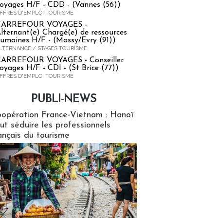
oyages H/F - CDD - (Vannes (56))
FFRES D'EMPLOI TOURISME
CARREFOUR VOYAGES -
lternant(e) Chargé(e) de ressources
umaines H/F - (Massy/Evry (91))
LTERNANCE / STAGES TOURISME
ARREFOUR VOYAGES - Conseiller
oyages H/F - CDI - (St Brice (77))
FFRES D'EMPLOI TOURISME
PUBLI-NEWS
ews
opération France-Vietnam : Hanoï
ut séduire les professionnels
ançais du tourisme