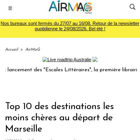
☰
Nos bureaux sont fermés du 27/07 au 16/08. Retour de la newsletter
quotidienne le 24/08/2026. Bel été !
Accueil
>
AirMaG
cement des "Escales Littéraires", la première librairie du v
Top 10 des destinations les
moins chères au départ de
Marseille