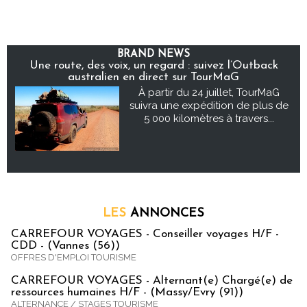
BRAND NEWS
Une route, des voix, un regard : suivez l’Outback
australien en direct sur TourMaG
À partir du 24 juillet, TourMaG
suivra une expédition de plus de
5 000 kilomètres à travers...
LES
ANNONCES
CARREFOUR VOYAGES - Conseiller voyages H/F -
CDD - (Vannes (56))
OFFRES D'EMPLOI TOURISME
CARREFOUR VOYAGES - Alternant(e) Chargé(e) de
ressources humaines H/F - (Massy/Evry (91))
ALTERNANCE / STAGES TOURISME