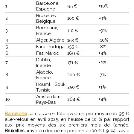
Barcelone,
1
95 €
+10%
Espagne
Bruxelles,
2
100 €
-9%
Belgique
Bordeaux,
3
110 €
-9%
France
4
Alger, Algérie
153 €
-10%
5
Faro, Portugal
155 €
-8%
6
Fès, Maroc
169 €
+4%
Dublin,
7
171 €
+2%
Irlande
Ajaccio,
8
200 €
-7%
France
Houmt Souk,
9
250 €
+1%
Tunisie
Amsterdam,
10
264 €
+4%
Pays-Bas
Barcelone
se classe en tête avec un prix moyen de 95 €
aller-retour en avril 2025, en hausse de 10 % par rapport
aux prix moyens des six premiers mois de l’année.
Bruxelles
arrive en deuxième position à 100 € (-9 %), suivie