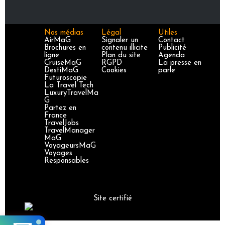
Nos médias
Légal
Utiles
AirMaG
Signaler un
Contact
Brochures en
contenu illicite
Publicité
ligne
Plan du site
Agenda
CruiseMaG
RGPD
La presse en
DestiMaG
Cookies
parle
Futuroscopie
La Travel Tech
LuxuryTravelMa
G
Partez en
France
TravelJobs
TravelManager
MaG
VoyageursMaG
Voyages
Responsables
Site certifié