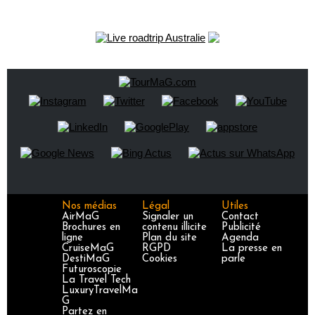
Nos médias
Légal
Utiles
AirMaG
Signaler un
Contact
Brochures en
contenu illicite
Publicité
ligne
Plan du site
Agenda
CruiseMaG
RGPD
La presse en
DestiMaG
Cookies
parle
Futuroscopie
La Travel Tech
LuxuryTravelMa
G
Partez en