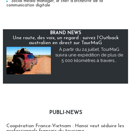
Social media manager, le chef d’orchestre de la
communication digitale
BRAND NEWS
Une route, des voix, un regard : suivez l’Outback
australien en direct sur TourMaG
À partir du 24 juillet, TourMaG
suivra une expédition de plus de
5 000 kilomètres à travers...
PUBLI-NEWS
Publi-news
Coopération France-Vietnam : Hanoï veut séduire les
professionnels français du tourisme