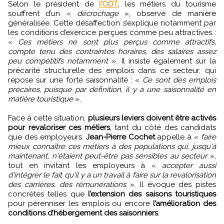
Selon le président de
l’ODT
, les métiers du tourisme
souffrent d’un «
décrochage
», observé de manière
généralisée. Cette désaffection s’explique notamment par
les conditions d’exercice perçues comme peu attractives :
«
Ces métiers ne sont plus perçus comme attractifs,
compte tenu des contraintes horaires, des salaires assez
peu compétitifs notamment
». Il insiste également sur la
précarité structurelle des emplois dans ce secteur, qui
repose sur une forte saisonnalité : «
Ce sont des emplois
précaires, puisque par définition, il y a une saisonnalité en
matière touristique
».
Face à cette situation,
plusieurs leviers doivent être activés
pour revaloriser ces métiers
, tant du côté des candidats
que des employeurs.
Jean-Pierre Cochet
appelle à «
faire
mieux connaître ces métiers à des populations qui, jusqu'à
maintenant, n'étaient peut-être pas sensibles au secteur
»,
tout en invitant les employeurs à «
accepter aussi
d'intégrer le fait qu'il y a un travail à faire sur la revalorisation
des carrières, des rémunérations
». Il évoque des pistes
concrètes telles que
l’extension des saisons touristiques
pour pérenniser les emplois ou encore
l’amélioration des
conditions d’hébergement des saisonniers
.