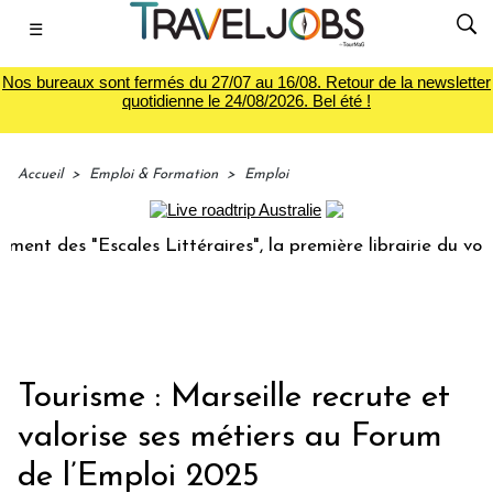
☰
Nos bureaux sont fermés du 27/07 au 16/08. Retour de la newsletter
quotidienne le 24/08/2026. Bel été !
Accueil
>
Emploi & Formation
>
Emploi
s "Escales Littéraires", la première librairie du voyage
Le
Tourisme : Marseille recrute et
valorise ses métiers au Forum
de l’Emploi 2025