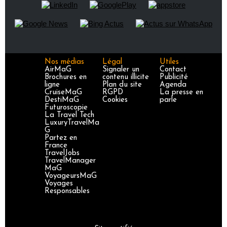
Nos médias
Légal
Utiles
AirMaG
Signaler un
Contact
Brochures en
contenu illicite
Publicité
ligne
Plan du site
Agenda
CruiseMaG
RGPD
La presse en
DestiMaG
Cookies
parle
Futuroscopie
La Travel Tech
LuxuryTravelMa
G
Partez en
France
TravelJobs
TravelManager
MaG
VoyageursMaG
Voyages
Responsables