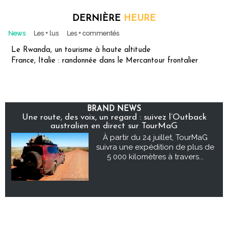
DERNIÈRE
HEURE
News
Les + lus
Les + commentés
Le Rwanda, un tourisme à haute altitude
France, Italie : randonnée dans le Mercantour frontalier
BRAND NEWS
Une route, des voix, un regard : suivez l’Outback
australien en direct sur TourMaG
À partir du 24 juillet, TourMaG
suivra une expédition de plus de
5 000 kilomètres à travers...