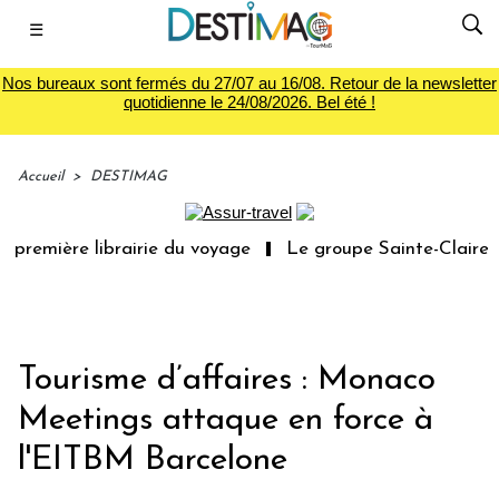
☰
Nos bureaux sont fermés du 27/07 au 16/08. Retour de la newsletter
quotidienne le 24/08/2026. Bel été !
Accueil
>
DESTIMAG
première librairie du voyage
Le groupe Sainte-Claire ra
Tourisme d’affaires : Monaco
Meetings attaque en force à
l'EITBM Barcelone