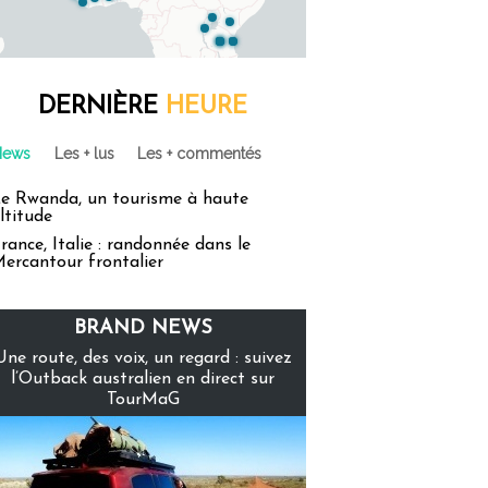
DERNIÈRE
HEURE
News
Les + lus
Les + commentés
e Rwanda, un tourisme à haute
ltitude
rance, Italie : randonnée dans le
ercantour frontalier
BRAND NEWS
Une route, des voix, un regard : suivez
l’Outback australien en direct sur
TourMaG