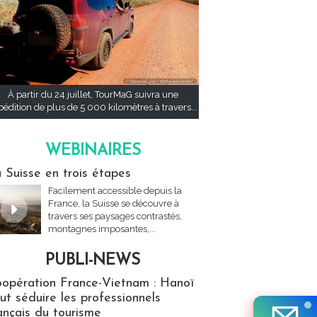
À partir du 24 juillet, TourMaG suivra une
pédition de plus de 5 000 kilomètres à travers...
WEBINAIRES
res
 Suisse en trois étapes
Facilement accessible depuis la
France, la Suisse se découvre à
travers ses paysages contrastés,
montagnes imposantes,...
PUBLI-NEWS
ews
opération France-Vietnam : Hanoï
ut séduire les professionnels
ançais du tourisme