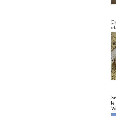
AirMa
Dr
e
Cruise
Sa
le
Wo