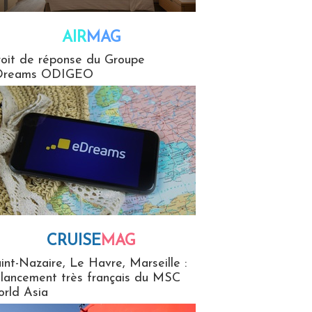
AIR
MAG
G
oit de réponse du Groupe
Dreams ODIGEO
CRUISE
MAG
MaG
int-Nazaire, Le Havre, Marseille :
 lancement très français du MSC
rld Asia