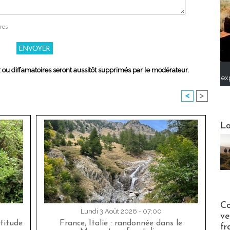
res
x ou diffamatoires seront aussitôt supprimés par le modérateur.
ex
<
>
Webinai
La
Publi-n
Co
Lundi 3 Août 2026 - 07:00
ve
titude
France, Italie : randonnée dans le
fr