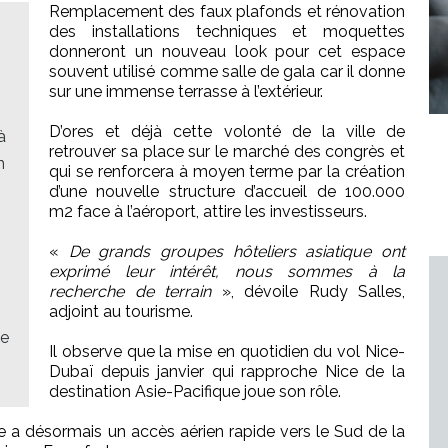
Remplacement des faux plafonds et rénovation
des installations techniques et moquettes
donneront un nouveau look pour cet espace
souvent utilisé comme salle de gala car il donne
sur une immense terrasse à l’extérieur.
D’ores et déjà cette volonté de la ville de
à
retrouver sa place sur le marché des congrès et
n
qui se renforcera à moyen terme par la création
d’une nouvelle structure d’accueil de 100.000
m2 face à l’aéroport, attire les investisseurs.
«
De grands groupes hôteliers asiatique ont
exprimé leur intérêt, nous sommes à la
recherche de terrain
», dévoile Rudy Salles,
adjoint au tourisme.
se
Il observe que la mise en quotidien du vol Nice-
Dubaï depuis janvier qui rapproche Nice de la
destination Asie-Pacifique joue son rôle.
e a désormais un accès aérien rapide vers le Sud de la