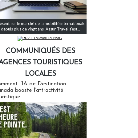
ésent sur le marché de la mobilité internationale
depuis plus de vingt ans, Assur-Travel s'est...
COMMUNIQUÉS DES
AGENCES TOURISTIQUES
LOCALES
qués des agences touristiques locales
mment l’IA de Destination
nada booste l’attractivité
uristique