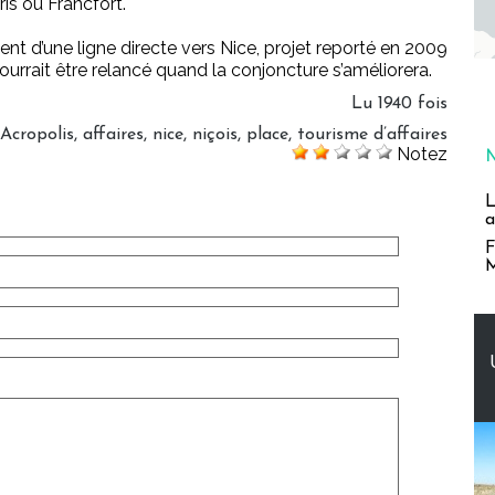
is ou Francfort.
ent d’une ligne directe vers Nice, projet reporté en 2009
ourrait être relancé quand la conjoncture s’améliorera.
Lu 1940 fois
Acropolis
,
affaires
,
nice
,
niçois
,
place
,
tourisme d’affaires
Notez
L
a
F
M