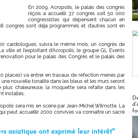
En 2009, Acropolis, le palais des congrès
niçois a accueilli 37 congrès soit 50 000
congressistes qui dépensent chacun en
38 congrès sont déjà programmés et d’autres sont en
000 cardiologues, suivra le même mois, un congrès de
 ville et l’exploitant d’Acropolis, le groupe GL Events
novation pour le palais des Congrès et le palais des
500 places) va entrer en travaux de réfection menés par
 une nouvelle tonalité dans les bleus et les murs seront
plus chaleureuse, la moquette sera refaite dans les
t installés.
Actus V
De
d’
Acropolis sera mis en scène par Jean-Michel Wilmotte. La
fo
ui peut accueillir 2000 convives va connaître un sacré
rs asiatique ont exprimé leur intérêt''