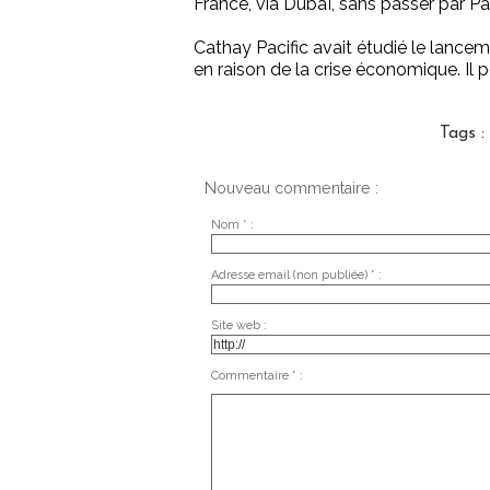
France, via Dubaï, sans passer par Par
Cathay Pacific avait étudié le lancem
en raison de la crise économique. Il p
Tags
:
Nouveau commentaire :
Nom * :
Adresse email (non publiée) * :
Site web :
Commentaire * :