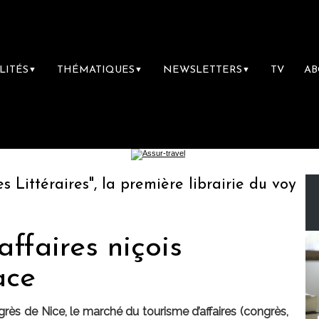
LITÉS
THÉMATIQUES
NEWSLETTERS
TV
A
▼
▼
▼
téraires", la première librairie du voyage
affaires niçois
ace
grès de Nice, le marché du tourisme d’affaires (congrès,