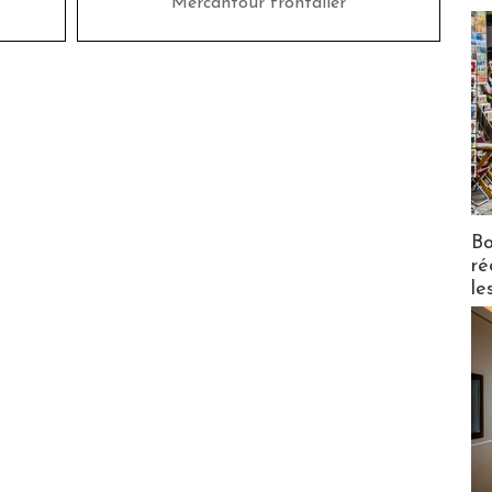
Mercantour frontalier
Bo
ré
le