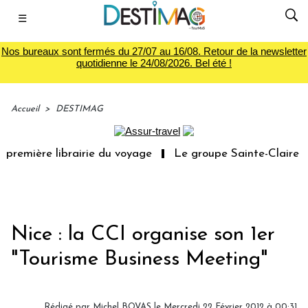
☰
Nos bureaux sont fermés du 27/07 au 16/08. Retour de la newsletter
quotidienne le 24/08/2026. Bel été !
Accueil
>
DESTIMAG
première librairie du voyage
Le groupe Sainte-Claire ra
Nice : la CCI organise son 1er
"Tourisme Business Meeting"
Rédigé par Michel BOVAS le Mercredi 22 Février 2012 à 00:31