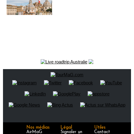
Nos médias
Légal
Utiles
AirMaG
Signaler un
Contact