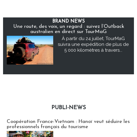
BRAND NEWS
Une route, des voix, un regard : suivez l’Outback
australien en direct sur TourMaG
À partir du 24 juillet, TourMaG
suivra une expédition de plus de
5 000 kilomètres à travers...
PUBLI-NEWS
Publi-news
Coopération France-Vietnam : Hanoï veut séduire les
professionnels français du tourisme