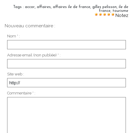
Tags
:
accor
,
affaires
,
affaires ile de france
,
gilles pelisson
,
ile de
france
,
tourisme
Notez
Nouveau commentaire :
Nom * :
Adresse email (non publiée) * :
Site web :
Commentaire * :