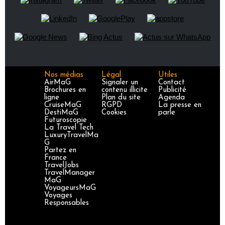
Nos médias
Légal
Utiles
AirMaG
Signaler un
Contact
Brochures en
contenu illicite
Publicité
ligne
Plan du site
Agenda
CruiseMaG
RGPD
La presse en
DestiMaG
Cookies
parle
Futuroscopie
La Travel Tech
LuxuryTravelMa
G
Partez en
France
TravelJobs
TravelManager
MaG
VoyageursMaG
Voyages
Responsables