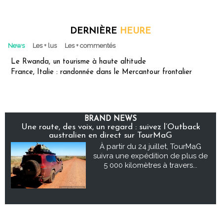
DERNIÈRE
HEURE
News
Les + lus
Les + commentés
Le Rwanda, un tourisme à haute altitude
France, Italie : randonnée dans le Mercantour frontalier
BRAND NEWS
Une route, des voix, un regard : suivez l’Outback
australien en direct sur TourMaG
À partir du 24 juillet, TourMaG
suivra une expédition de plus de
5 000 kilomètres à travers...