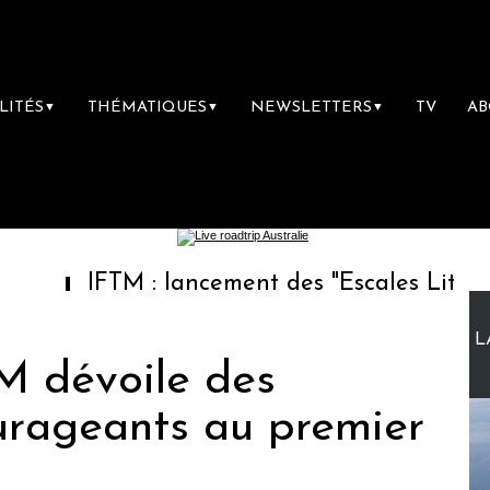
LITÉS
THÉMATIQUES
NEWSLETTERS
TV
A
▼
▼
▼
IFTM : lancement des "Escales Littéraires", la
L
M dévoile des
ourageants au premier
5