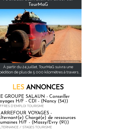
TourMaG
À partir du 24 juillet, TourMaG suivra une
pédition de plus de 5 000 kilomètres à travers...
LES
ANNONCES
E GROUPE SALAUN - Conseiller
oyages H/F - CDI - (Nancy (54))
FFRES D'EMPLOI TOURISME
CARREFOUR VOYAGES -
lternant(e) Chargé(e) de ressources
umaines H/F - (Massy/Evry (91))
LTERNANCE / STAGES TOURISME