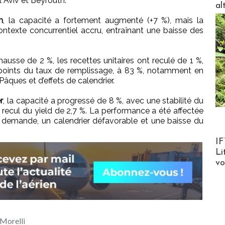
l Aviv et Beyrouth.
al
n
, la capacité a fortement augmenté (+7 %), mais la
ntexte concurrentiel accru, entraînant une baisse des
ausse de 2 %, les recettes unitaires ont reculé de 1 %,
points du taux de remplissage, à 83 %, notamment en
ques et d’effets de calendrier.
r
, la capacité a progressé de 8 %, avec une stabilité du
recul du yield de 2,7 %. La performance a été affectée
 la demande, un calendrier défavorable et une baisse du
Product
IF
Li
v
Morelli