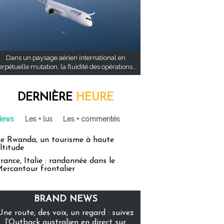
Dans un paysage aérien international en
rpétuelle mutation, la fluidité des opérations...
DERNIÈRE
HEURE
News
Les + lus
Les + commentés
e Rwanda, un tourisme à haute
ltitude
rance, Italie : randonnée dans le
ercantour frontalier
BRAND NEWS
Une route, des voix, un regard : suivez
l’Outback australien en direct sur