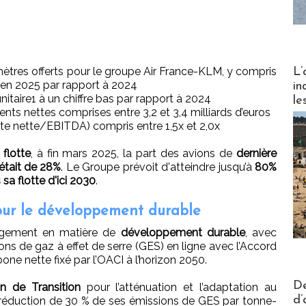
Partez
mètres offerts pour le groupe Air France-KLM, y compris
L’
 en 2025 par rapport à 2024
in
taire1 à un chiffre bas par rapport à 2024
le
ts nettes comprises entre 3,2 et 3,4 milliards d’euros
tte nette/EBITDA) compris entre 1,5x et 2,0x
flotte
, à fin mars 2025, la part des avions de
dernière
était de 28%
. Le Groupe prévoit d'atteindre jusqu’à
80%
sa flotte d'ici 2030
.
ur le développement durable
agement en matière de
développement durable
, avec
ons de gaz à effet de serre (GES) en ligne avec l’Accord
rbone nette fixé par l’OACI à l’horizon 2050.
Actus V
De
an de Transition
pour l’atténuation et l’adaptation au
d’
 réduction de 30 % de ses émissions de GES par tonne-