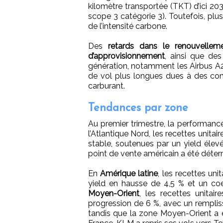
kilomètre transportée (TKT) d’ici 20
scope 3 catégorie 3). Toutefois, plus
de l’intensité carbone.
Des
retards dans le renouvellem
d’approvisionnement
, ainsi que de
génération, notamment les Airbus A22
de vol plus longues dues à des con
carburant.
Tendances par zone
Au premier trimestre, la performanc
l’Atlantique Nord, les recettes unita
stable, soutenues par un yield élevé
point de vente américain a été déter
En
Amérique latine
, les recettes uni
yield en hausse de 4,5 % et un coe
Moyen-Orient
, les recettes unita
progression de 6 %, avec un rempliss
tandis que la zone Moyen-Orient a ét