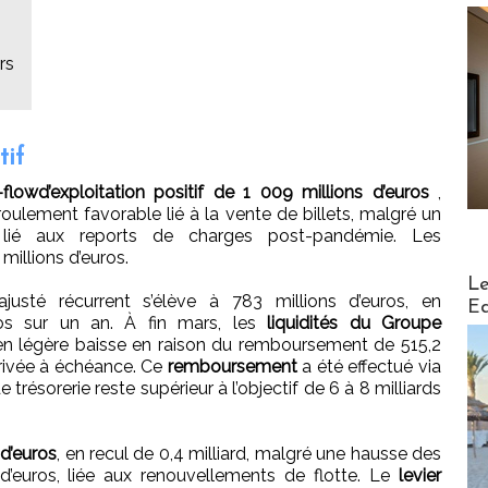
rs
tif
flowd’exploitation positif de 1 009 millions d’euros
,
ulement favorable lié à la vente de billets, malgré un
 lié aux reports de charges post-pandémie. Les
millions d’euros.
Distribu
Le
justé récurrent s’élève à 783 millions d’euros, en
Ed
ros sur un an. À fin mars, les
liquidités du Groupe
 en légère baisse en raison du remboursement de 515,2
arrivée à échéance. Ce
remboursement
a été effectué via
e trésorerie reste supérieur à l’objectif de 6 à 8 milliards
 d’euros
, en recul de 0,4 milliard, malgré une hausse des
 d’euros, liée aux renouvellements de flotte. Le
levier