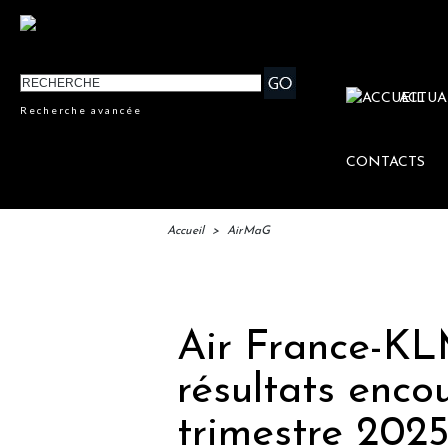
ACTUA
Recherche avancée
CONTACTS
Accueil
>
AirMaG
Air France-KL
résultats enc
trimestre 202