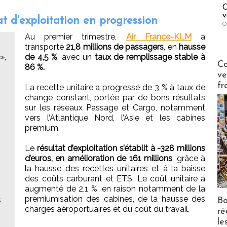
C
v
t d'exploitation en progression
O
Au premier trimestre,
Air France-KLM
a
transporté
21,8 millions de passagers
, en
hausse
»,
de 4,5 %
, avec un
taux de remplissage stable à
Publi-n
Co
86 %.
ve
fr
La recette unitaire a progressé de 3 % à taux de
change constant, portée par de bons résultats
sur les réseaux Passage et Cargo, notamment
vers l’Atlantique Nord, l’Asie et les cabines
premium.
Le
résultat d’exploitation s’établit à -328 millions
d’euros, en amélioration de 161 millions
, grâce à
la hausse des recettes unitaires et à la baisse
des coûts carburant et ETS. Le coût unitaire a
augmenté de 2,1 %, en raison notamment de la
premiumisation des cabines, de la hausse des
s
Bo
charges aéroportuaires et du coût du travail.
ré
le