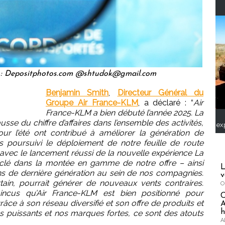
 : Depositphotos.com @shtudok@gmail.com
Benjamin Smith
,
Directeur Général du
Groupe Air France-KLM
, a déclaré : “
Air
France-KLM a bien débuté l’année 2025. La
e du chiffre d’affaires dans l’ensemble des activités,
ex
our l’été ont contribué à améliorer la génération de
ns poursuivi le déploiement de notre feuille de route
avec le lancement réussi de la nouvelle expérience La
 clé dans la montée en gamme de notre offre – ainsi
L
ions de dernière génération au sein de nos compagnies.
v
tain, pourrait générer de nouveaux vents contraires.
O
cus qu’Air France-KLM est bien positionné pour
râce à son réseau diversifié et son offre de produits et
A
h
s puissants et nos marques fortes, ce sont des atouts
A