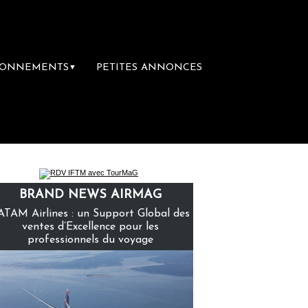
BONNEMENTS
PETITES ANNONCES
▼
 première librairie du voyage
Le groupe S
BRAND NEWS AIRMAG
ATAM Airlines : un Support Global des
ventes d’Excellence pour les
professionnels du voyage