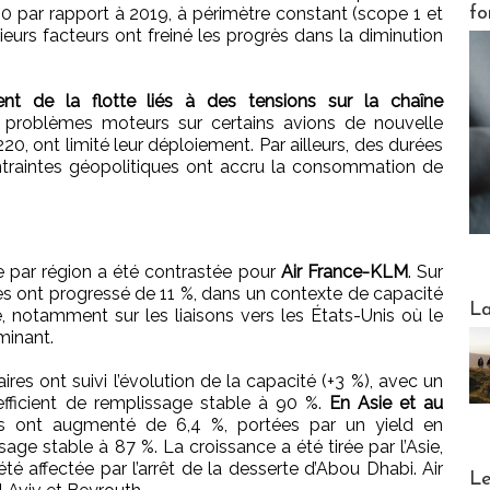
30 par rapport à 2019, à périmètre constant (scope 1 et
fo
ieurs facteurs ont freiné les progrès dans la diminution
ent de la flotte liés à des tensions sur la chaîne
s problèmes moteurs sur certains avions de nouvelle
0, ont limité leur déploiement. Par ailleurs, des durées
traintes géopolitiques ont accru la consommation de
e par région a été contrastée pour
Air France-KLM
. Sur
ires ont progressé de 11 %, dans un contexte de capacité
Webinai
La
, notamment sur les liaisons vers les États-Unis où le
minant.
taires ont suivi l’évolution de la capacité (+3 %), avec un
fficient de remplissage stable à 90 %.
En Asie et au
ires ont augmenté de 6,4 %, portées par un yield en
age stable à 87 %. La croissance a été tirée par l’Asie,
é affectée par l’arrêt de la desserte d’Abou Dhabi. Air
DESTI
Le