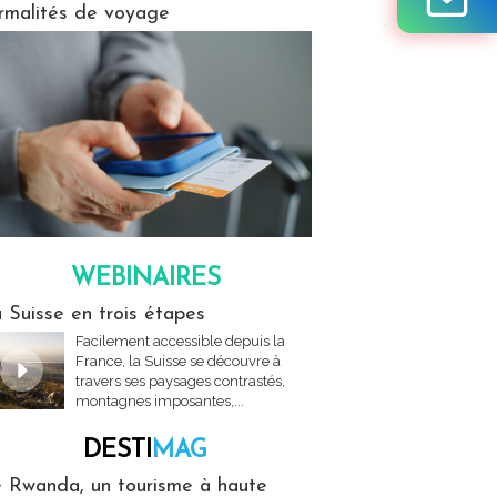
rmalités de voyage
WEBINAIRES
res
 Suisse en trois étapes
Facilement accessible depuis la
France, la Suisse se découvre à
travers ses paysages contrastés,
montagnes imposantes,...
DESTI
MAG
MAG
 Rwanda, un tourisme à haute