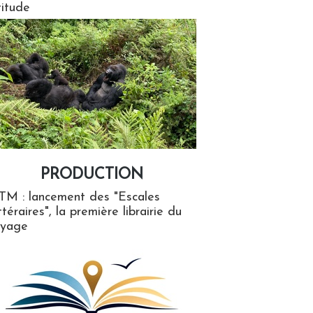
titude
PRODUCTION
ion
TM : lancement des "Escales
ttéraires", la première librairie du
oyage