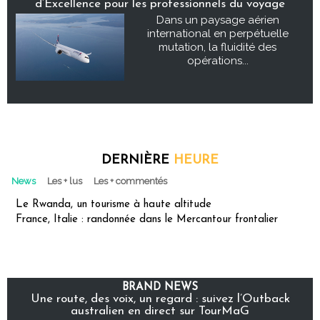
d’Excellence pour les professionnels du voyage
Dans un paysage aérien
international en perpétuelle
mutation, la fluidité des
opérations...
DERNIÈRE
HEURE
News
Les + lus
Les + commentés
Le Rwanda, un tourisme à haute altitude
France, Italie : randonnée dans le Mercantour frontalier
BRAND NEWS
Une route, des voix, un regard : suivez l’Outback
australien en direct sur TourMaG