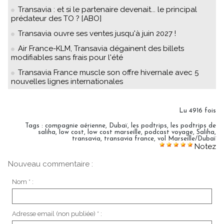
Transavia : et si le partenaire devenait... le principal
prédateur des TO ? [ABO]
Transavia ouvre ses ventes jusqu'à juin 2027 !
Air France-KLM, Transavia dégainent des billets
modifiables sans frais pour l'été
Transavia France muscle son offre hivernale avec 5
nouvelles lignes internationales
Lu 4916 fois
Tags
:
compagnie aérienne
,
Dubaï
,
les podtrips
,
les podtrips de
saliha
,
low cost
,
low cost marseille
,
podcast voyage
,
Saliha
,
transavia
,
transavia france
,
vol Marseille/Dubaï
Notez
Nouveau commentaire :
Nom * :
Adresse email (non publiée) * :