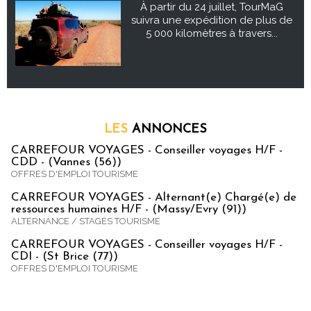
À partir du 24 juillet, TourMaG
suivra une expédition de plus de
5 000 kilomètres à travers...
LES
ANNONCES
CARREFOUR VOYAGES - Conseiller voyages H/F -
CDD - (Vannes (56))
OFFRES D'EMPLOI TOURISME
CARREFOUR VOYAGES - Alternant(e) Chargé(e) de
ressources humaines H/F - (Massy/Evry (91))
ALTERNANCE / STAGES TOURISME
CARREFOUR VOYAGES - Conseiller voyages H/F -
CDI - (St Brice (77))
OFFRES D'EMPLOI TOURISME