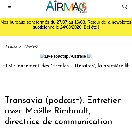
☰
Nos bureaux sont fermés du 27/07 au 16/08. Retour de la newsletter
quotidienne le 24/08/2026. Bel été !
Accueil
>
AirMaG
lancement des "Escales Littéraires", la première librairie d
Transavia (podcast): Entretien
avec Maëlle Rimbault,
directrice de communication