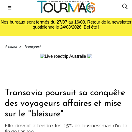
☰
Nos bureaux sont fermés du 27/07 au 16/08. Retour de la newsletter
quotidienne le 24/08/2026. Bel été !
Accueil
>
Transport
Transavia poursuit sa conquête
des voyageurs affaires et mise
sur le "bleisure"
Elle devrait atteindre les 15% de businessman d'ici la
fin de l'année