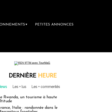
BONNEMENTS
PETITES ANNONCES
▼
DERNIÈRE
HEURE
News
Les + lus
Les + commentés
e Rwanda, un tourisme à haute
ltitude
rance, Italie : randonnée dans le
ercantour frontalier