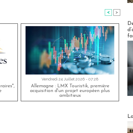
<
>
Actus V
De
d’
fo
Vendredi 24 Juillet 2026 - 07:28
aires",
Allemagne : LMX Touristik, première
e
acquisition d'un projet européen plus
ambitieux
Webinai
La