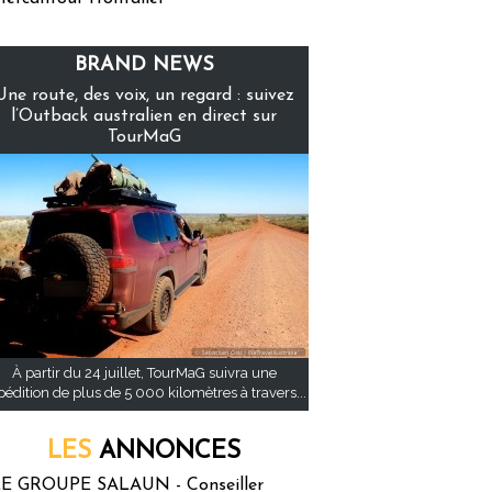
BRAND NEWS
Une route, des voix, un regard : suivez
l’Outback australien en direct sur
TourMaG
À partir du 24 juillet, TourMaG suivra une
pédition de plus de 5 000 kilomètres à travers...
LES
ANNONCES
E GROUPE SALAUN - Conseiller