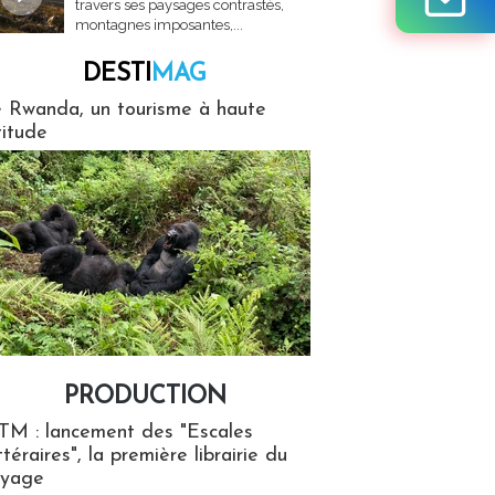
travers ses paysages contrastés,
montagnes imposantes,...
DESTI
MAG
MAG
 Rwanda, un tourisme à haute
titude
PRODUCTION
ion
TM : lancement des "Escales
ttéraires", la première librairie du
oyage