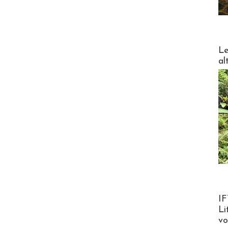
DESTI
Le
al
Product
IF
Li
v