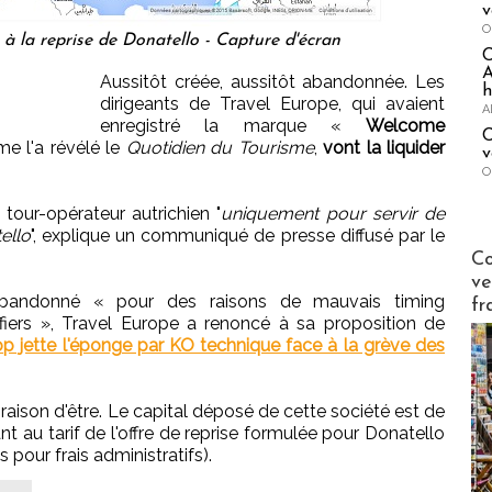
v
O
à la reprise de Donatello - Capture d'écran
A
Aussitôt créée, aussitôt abandonnée. Les
h
dirigeants de Travel Europe, qui avaient
A
enregistré la marque «
Welcome
C
me l'a révélé le
Quotidien du Tourisme
,
vont la liquider
v
O
e tour-opérateur autrichien "
uniquement pour servir de
ello
", explique un communiqué de presse diffusé par le
Publi-n
Co
ve
 abandonné « pour des raisons de mauvais timing
fr
iers », Travel Europe a renoncé à sa proposition de
op jette l'éponge par KO technique face à la grève des
raison d'être. Le capital déposé de cette société est de
au tarif de l'offre de reprise formulée pour Donatello
pour frais administratifs).