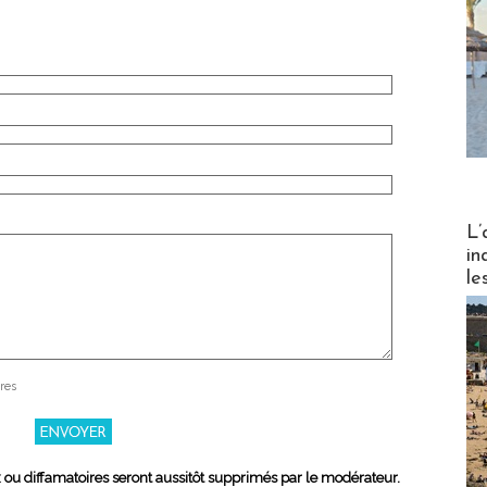
Partez
L’
in
le
res
x ou diffamatoires seront aussitôt supprimés par le modérateur.