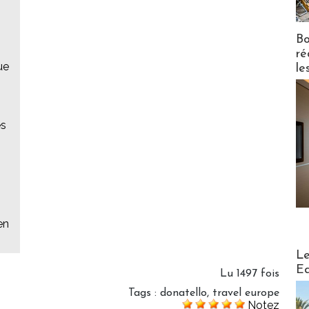
Bo
ré
ue
le
es
en
Distribu
Le
Ed
Lu 1497 fois
Tags
:
donatello
,
travel europe
Notez