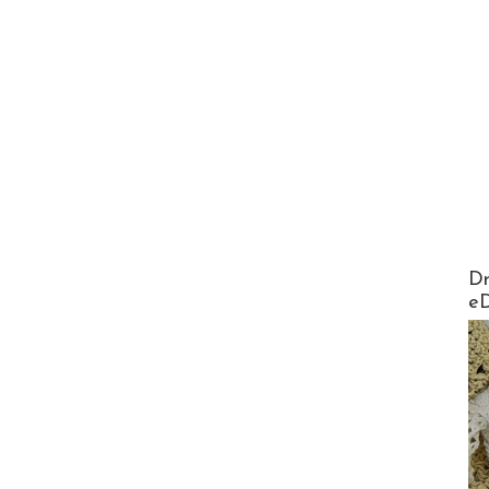
AirMa
Dr
e