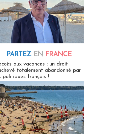
PARTEZ
EN
FRANCE
 en France
accès aux vacances : un droit
achevé totalement abandonné par
s politiques français !