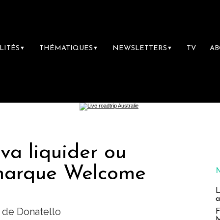
LITÉS
THÉMATIQUES
NEWSLETTERS
TV
A
▼
▼
▼
va liquider ou
marque Welcome
L
a
e de Donatello
F
M