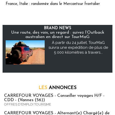
France, Italie : randonnée dans le Mercantour frontalier
BRAND NEWS
Une route, des voix, un regard : suivez l’Outback
australien en direct sur TourMaG
À partir du 24 juillet, TourMaG
suivra une expédition de plus de
5 000 kilomètres à travers...
LES
ANNONCES
CARREFOUR VOYAGES - Conseiller voyages H/F -
CDD - (Vannes (56))
OFFRES D'EMPLOI TOURISME
CARREFOUR VOYAGES - Alternant(e) Chargé(e) de