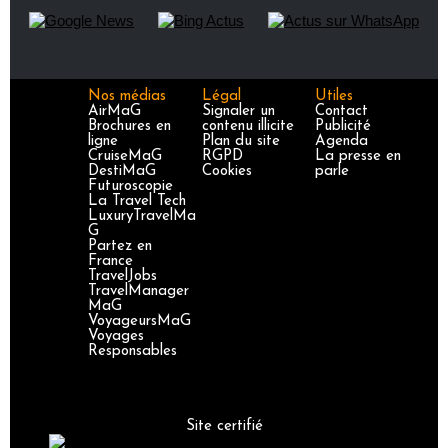
Nos médias
Légal
Utiles
AirMaG
Signaler un
Contact
Brochures en
contenu illicite
Publicité
ligne
Plan du site
Agenda
CruiseMaG
RGPD
La presse en
DestiMaG
Cookies
parle
Futuroscopie
La Travel Tech
LuxuryTravelMa
G
Partez en
France
TravelJobs
TravelManager
MaG
VoyageursMaG
Voyages
Responsables
Site certifié