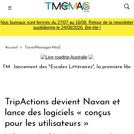
☰
Nos bureaux sont fermés du 27/07 au 16/08. Retour de la newsletter
quotidienne le 24/08/2026. Bel été !
Accueil
>
TravelManagerMaG
 lancement des "Escales Littéraires", la première librairie 
TripActions devient Navan et
lance des logiciels « conçus
pour les utilisateurs »