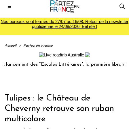
☰
Nos bureaux sont fermés du 27/07 au 16/08. Retour de la newsletter
quotidienne le 24/08/2026. Bel été !
Accueil
>
Partez en France
ment des "Escales Littéraires", la première librairie du voy
Tulipes : le Château de
Cheverny retrouve son ruban
multicolore