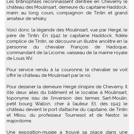
Les tintinophiles reconnaissent d’entrée en Cheverny le
château des Moulinsart, demeure du capitaine Haddock,
marin au long cours, compagnon de Tintin et grand
amateur de whisky.
Voici donc la légende des Moulinsart, vue par Hergé, le
père de Tintin. En 1942 le capitaine Haddock, fidèle
complice de Tintin, se découvre un illustre ancêtre en la
personne du chevalier François de Hadoque,
commandant de la Licorne, vaisseau de la marine royale
de Louis XIV.
Pour service rendu à la couronne, le chevalier se voit
offrir le château de Moulinsart par le roi.
Pour dessiner la demeure Hergé s’inspire de Cheverny. Il
ôte deux ailes du bâtiment et le localise à Moulinsart,
toponyme issu de l’inversion des termes Sart-Moulin,
petit bourg Wallon, cher à l’auteur. Et, dès 1943 le
château devient le port d’attache du capitaine, de Tintin
et Milou, du professeur Tournesol et de Nestor, le
majordome.
Une exposition-musée a trouvé sa place dans une