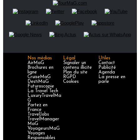
Nos médias
Légal
Utiles
AirMaG
Signaler un
Contact
Brochures en
contenu illicite
Publicité
ligne
Plan du site
Agenda
CruiseMaG
RGPD
La presse en
DestiMaG
Cookies
parle
Futuroscopie
La Travel Tech
LuxuryTravelMa
G
Partez en
France
TravelJobs
TravelManager
MaG
VoyageursMaG
Voyages
Responsables