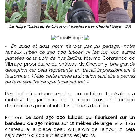
La tulipe "Château de Cheverny" baptisée par Chantal Goya - DR
«
En 2020 et 2021 nous n’avons pas pu partager notre
fameux ruban de 250 000 tulipes, ni les 100 000 autres
plantées dans trois de nos jardins
, résume Constance de
Vibraye, propriétaire du château de Cheverny.
Une grande
déception car cela représente un travail impressionnant à
l’automne (...) Mais cette année la situation sanitaire a permis
de faire renaitre ce spectacle naturel.
»
Pendant plus d’une semaine en octobre, l’opération a
mobilisé les jardiniers du domaine plus une dizaine
d’intérimaires pour planter les bulbes à la main.
En tout
ce sont 250 000 tulipes qui fleurissent sur un
bandeau de 250 mètres sur 12 mètres de large
, allant du
château à la pièce d’eau du jardin de l’amour. A cela
s’ajoutent 100 000 autres dans les jardins.