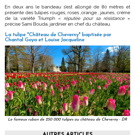
En deux ans le bandeau s’est allongé de 80 mètres et
présente des tulipes rouges, roses ,orange , jaunes, crème
de la variété Triumph «
réputée pour sa résistance
»
précise Sami Bouda, jardinier en chef du château.
La tulipe "Château de Cheverny" baptisée par
Chantal Goya et Louise Jacqueline
Le fameux ruban de 250 000 tulipes au château de Cheverny - DR
AUTRES ARTICLES