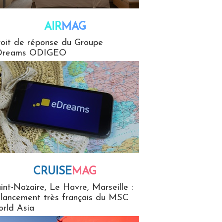
AIR
MAG
G
oit de réponse du Groupe
Dreams ODIGEO
CRUISE
MAG
MaG
int-Nazaire, Le Havre, Marseille :
 lancement très français du MSC
rld Asia