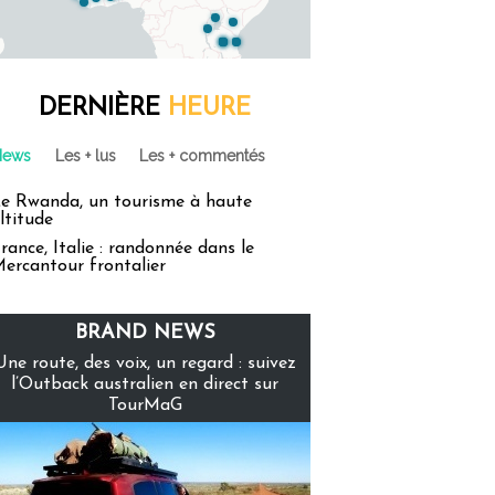
DERNIÈRE
HEURE
News
Les + lus
Les + commentés
e Rwanda, un tourisme à haute
ltitude
rance, Italie : randonnée dans le
ercantour frontalier
BRAND NEWS
Une route, des voix, un regard : suivez
l’Outback australien en direct sur
TourMaG