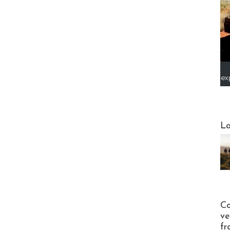
ex
Webinai
La
Publi-n
Co
ve
fr