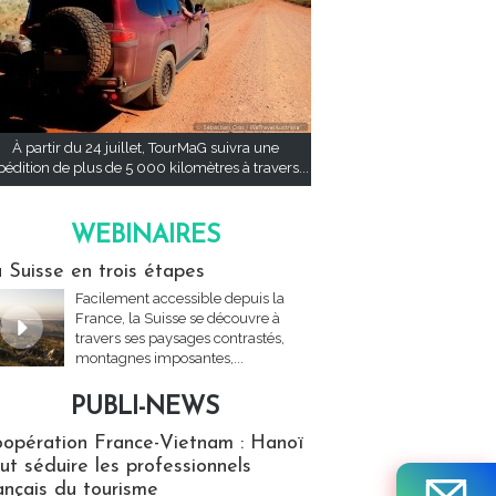
À partir du 24 juillet, TourMaG suivra une
pédition de plus de 5 000 kilomètres à travers...
WEBINAIRES
res
 Suisse en trois étapes
Facilement accessible depuis la
France, la Suisse se découvre à
travers ses paysages contrastés,
montagnes imposantes,...
PUBLI-NEWS
ews
opération France-Vietnam : Hanoï
ut séduire les professionnels
ançais du tourisme