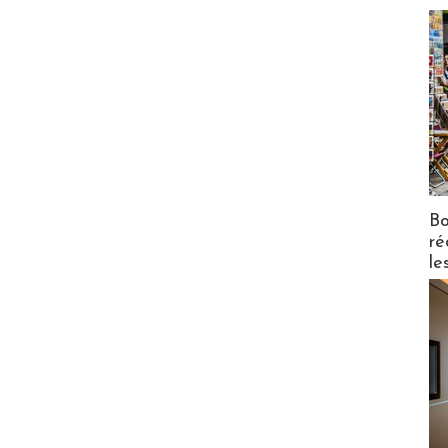
Bo
ré
le