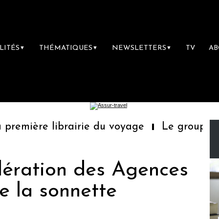
LITÉS
THÉMATIQUES
NEWSLETTERS
TV
A
▼
▼
▼
emière librairie du voyage
Le groupe Saint
édération des Agences
e la sonnette