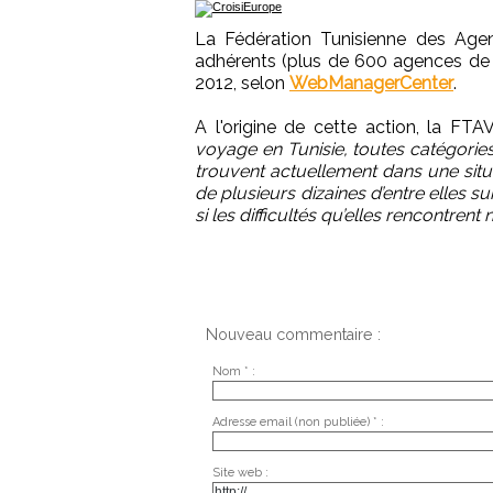
La Fédération Tunisienne des Ag
adhérents (plus de 600 agences de 
2012, selon
WebManagerCenter
.
A l'origine de cette action, la FT
voyage en Tunisie, toutes catégories
trouvent actuellement dans une situa
de plusieurs dizaines d’entre elles 
si les difficultés qu’elles rencontren
Nouveau commentaire :
Nom * :
Adresse email (non publiée) * :
Site web :