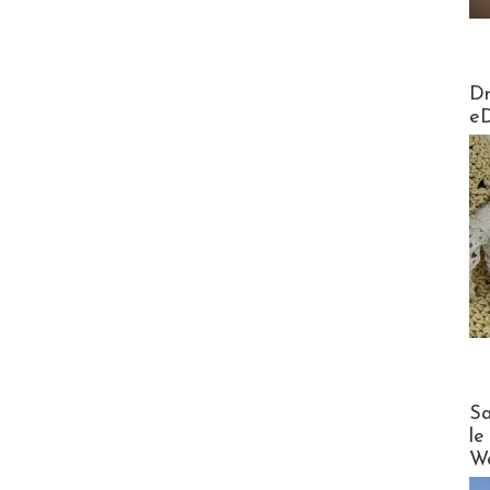
AirMa
Dr
e
Cruise
Sa
le
Wo