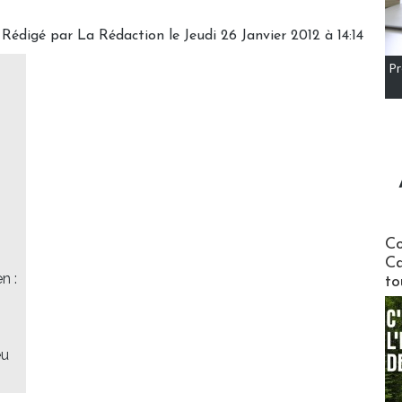
Rédigé par
La Rédaction
le Jeudi 26 Janvier 2012 à 14:14
Pr
Communi
Co
Ca
n :
to
eu