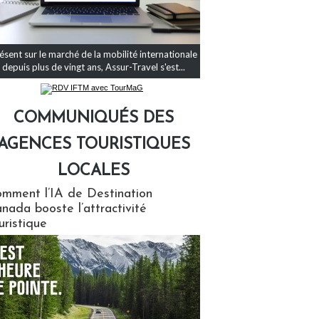
ésent sur le marché de la mobilité internationale
depuis plus de vingt ans, Assur-Travel s'est...
COMMUNIQUÉS DES
AGENCES TOURISTIQUES
LOCALES
qués des agences touristiques locales
mment l’IA de Destination
nada booste l’attractivité
uristique