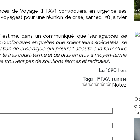
ences de Voyage (FTAV) convoquera en urgence ses
voyages) pour une réunion de crise, samedi 28 janvier
AV estime, dans un communiqué, que "
les agences de
 confondues et quelles que soient leurs spécialités, se
tion de crise aiguë qui pourrait aboutir à la fermeture
sur le très court-terme et de plus en plus à moyen-terme
t ne trouvent pas de solutions fermes et radicales
".
Lu 1690 fois
Tags
:
FTAV
,
tunisie
Notez
Actus V
De
d’
fo