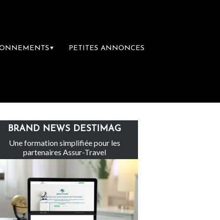
BONNEMENTS
PETITES ANNONCES
▼
e-Claire rachète Eden Tour
L’accès aux v
BRAND NEWS DESTIMAG
Une formation simplifiée pour les
partenaires Assur-Travel