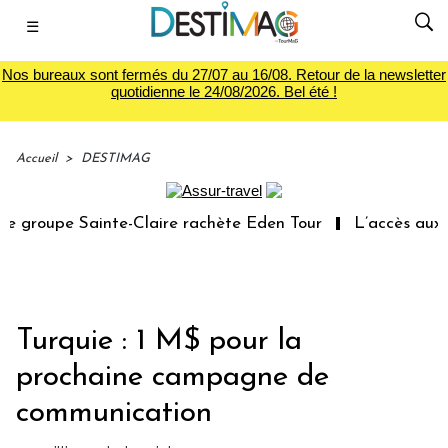
☰
Nos bureaux sont fermés du 27/07 au 16/08. Retour de la newsletter
quotidienne le 24/08/2026. Bel été !
Accueil
>
DESTIMAG
 groupe Sainte-Claire rachète Eden Tour
L’accès aux va
Turquie : 1 M$ pour la
prochaine campagne de
communication