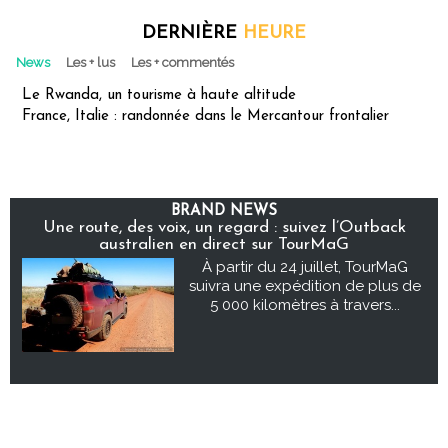
DERNIÈRE
HEURE
News
Les + lus
Les + commentés
Le Rwanda, un tourisme à haute altitude
France, Italie : randonnée dans le Mercantour frontalier
BRAND NEWS
Une route, des voix, un regard : suivez l’Outback
australien en direct sur TourMaG
À partir du 24 juillet, TourMaG
suivra une expédition de plus de
5 000 kilomètres à travers...