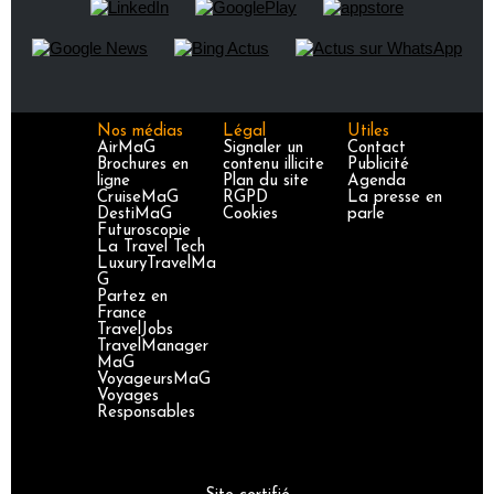
Nos médias
Légal
Utiles
AirMaG
Signaler un
Contact
Brochures en
contenu illicite
Publicité
ligne
Plan du site
Agenda
CruiseMaG
RGPD
La presse en
DestiMaG
Cookies
parle
Futuroscopie
La Travel Tech
LuxuryTravelMa
G
Partez en
France
TravelJobs
TravelManager
MaG
VoyageursMaG
Voyages
Responsables