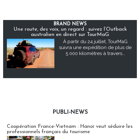
BRAND NEWS
Une route, des voix, un regard : suivez l’Outback
australien en direct sur TourMaG
À partir du 24 juillet, TourMaG
suivra une expédition de plus de
5 000 kilomètres à travers...
PUBLI-NEWS
Publi-news
Coopération France-Vietnam : Hanoï veut séduire les
professionnels français du tourisme