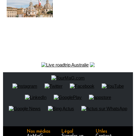
Nos médias
Légal
Utiles