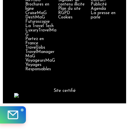
AirMaG
Signaler un
Contact
Brochures en
contenu illicite
Publicité
ligne
Plan du site
Agenda
CruiseMaG
RGPD
La presse en
DestiMaG
Cookies
parle
Futuroscopie
La Travel Tech
LuxuryTravelMa
G
Partez en
France
TravelJobs
TravelManager
MaG
VoyageursMaG
Voyages
Responsables
Site certifié