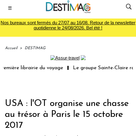
☰
Nos bureaux sont fermés du 27/07 au 16/08. Retour de la newsletter
quotidienne le 24/08/2026. Bel été !
Accueil
>
DESTIMAG
emière librairie du voyage
Le groupe Sainte-Claire rach
USA : l'OT organise une chasse
au trésor à Paris le 15 octobre
2017