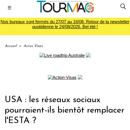
☰
Nos bureaux sont fermés du 27/07 au 16/08. Retour de la newsletter
quotidienne le 24/08/2026. Bel été !
Accueil
>
Actus Visas
USA : les réseaux sociaux
pourraient-ils bientôt remplacer
l'ESTA ?