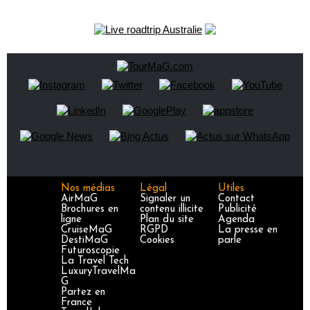
Nos médias
Légal
Utiles
AirMaG
Signaler un
Contact
Brochures en
contenu illicite
Publicité
ligne
Plan du site
Agenda
CruiseMaG
RGPD
La presse en
DestiMaG
Cookies
parle
Futuroscopie
La Travel Tech
LuxuryTravelMa
G
Partez en
France