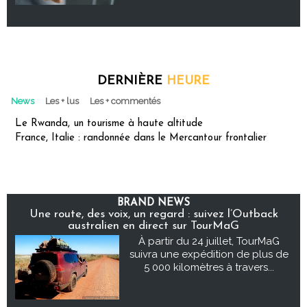
DERNIÈRE
HEURE
News
Les + lus
Les + commentés
Le Rwanda, un tourisme à haute altitude
France, Italie : randonnée dans le Mercantour frontalier
BRAND NEWS
Une route, des voix, un regard : suivez l’Outback
australien en direct sur TourMaG
À partir du 24 juillet, TourMaG
suivra une expédition de plus de
5 000 kilomètres à travers...