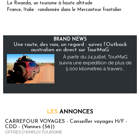
Le Rwanda, un tourisme à haute altitude
France, Italie : randonnée dans le Mercantour frontalier
BRAND NEWS
Une route, des voix, un regard : suivez l’Outback
australien en direct sur TourMaG
À partir du 24 juillet, TourMaG
suivra une expédition de plus de
5 000 kilomètres à travers...
LES
ANNONCES
CARREFOUR VOYAGES - Conseiller voyages H/F -
CDD - (Vannes (56))
OFFRES D'EMPLOI TOURISME