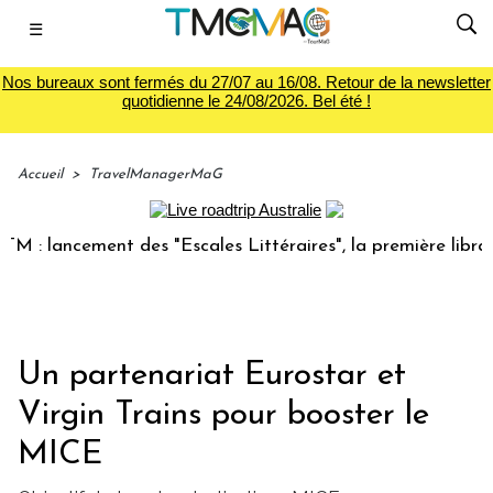
☰
Nos bureaux sont fermés du 27/07 au 16/08. Retour de la newsletter
quotidienne le 24/08/2026. Bel été !
Accueil
>
TravelManagerMaG
 lancement des "Escales Littéraires", la première librairie 
Un partenariat Eurostar et
Virgin Trains pour booster le
MICE