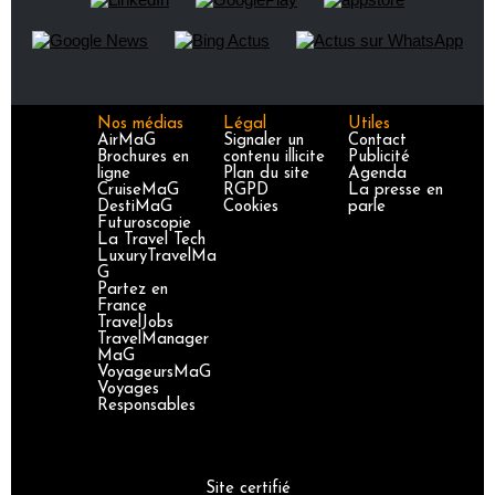
Nos médias
Légal
Utiles
AirMaG
Signaler un
Contact
Brochures en
contenu illicite
Publicité
ligne
Plan du site
Agenda
CruiseMaG
RGPD
La presse en
DestiMaG
Cookies
parle
Futuroscopie
La Travel Tech
LuxuryTravelMa
G
Partez en
France
TravelJobs
TravelManager
MaG
VoyageursMaG
Voyages
Responsables
Site certifié