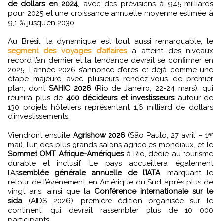
de dollars en 2024
, avec des prévisions à 945 milliards
pour 2025 et une croissance annuelle moyenne estimée à
9,1 % jusqu’en 2030.
Au Brésil, la dynamique est tout aussi remarquable, le
segment des voyages d’affaires
a atteint des niveaux
record l’an dernier et la tendance devrait se confirmer en
2025. L’année 2026 s’annonce d’ores et déjà comme une
étape majeure avec plusieurs rendez-vous de premier
plan, dont
SAHIC 2026
(Rio de Janeiro, 22-24 mars), qui
réunira plus de
400 décideurs et investisseurs
autour de
130 projets hôteliers représentant 1,6 milliard de dollars
d’investissements.
Viendront ensuite
Agrishow 2026
(São Paulo, 27 avril – 1ᵉʳ
mai), l’un des plus grands salons agricoles mondiaux, et le
Sommet OMT Afrique-Amériques
à Rio, dédié au tourisme
durable et inclusif. Le pays accueillera également
l’As
semblée générale annuelle de l’IATA
, marquant le
retour de l’événement en Amérique du Sud après plus de
vingt ans, ainsi que la
Conférence internationale sur le
sida
(AIDS 2026), première édition organisée sur le
continent, qui devrait rassembler plus de 10 000
participants.