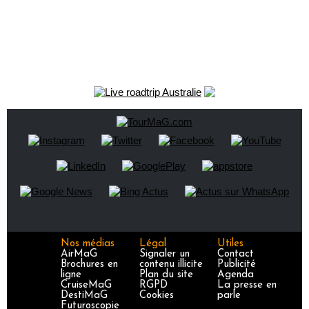
Nos médias
Légal
Utiles
AirMaG
Signaler un
Contact
Brochures en
contenu illicite
Publicité
ligne
Plan du site
Agenda
CruiseMaG
RGPD
La presse en
DestiMaG
Cookies
parle
Futuroscopie