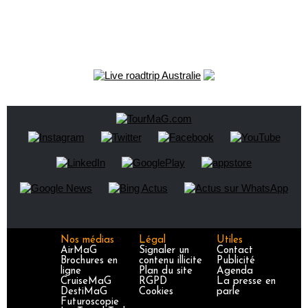
Nos médias
Légal
Utiles
AirMaG
Signaler un
Contact
Brochures en
contenu illicite
Publicité
ligne
Plan du site
Agenda
CruiseMaG
RGPD
La presse en
DestiMaG
Cookies
parle
Futuroscopie