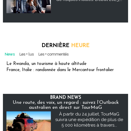
DERNIÈRE
HEURE
News
Les + lus
Les + commentés
Le Rwanda, un tourisme à haute altitude
France, Italie : randonnée dans le Mercantour frontalier
BRAND NEWS
Une route, des voix, un regard : suivez l’Outback
australien en direct sur TourMaG
À partir du 24 juillet, TourMaG
suivra une expédition de plus de
5 000 kilomètres à travers...