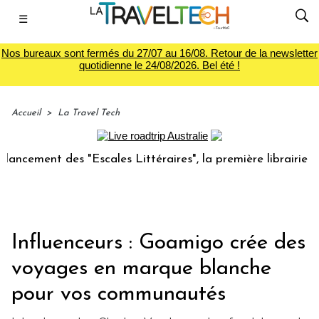
☰
Nos bureaux sont fermés du 27/07 au 16/08. Retour de la newsletter
quotidienne le 24/08/2026. Bel été !
Accueil
>
La Travel Tech
 des "Escales Littéraires", la première librairie du voyage
Influenceurs : Goamigo crée des
voyages en marque blanche
pour vos communautés