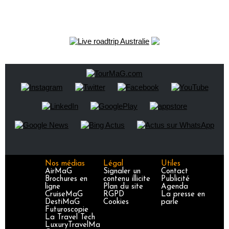
Nos médias
Légal
Utiles
AirMaG
Signaler un
Contact
Brochures en
contenu illicite
Publicité
ligne
Plan du site
Agenda
CruiseMaG
RGPD
La presse en
DestiMaG
Cookies
parle
Futuroscopie
La Travel Tech
LuxuryTravelMa