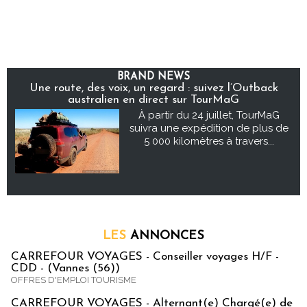
BRAND NEWS
Une route, des voix, un regard : suivez l’Outback
australien en direct sur TourMaG
À partir du 24 juillet, TourMaG
suivra une expédition de plus de
5 000 kilomètres à travers...
LES
ANNONCES
CARREFOUR VOYAGES - Conseiller voyages H/F -
CDD - (Vannes (56))
OFFRES D'EMPLOI TOURISME
CARREFOUR VOYAGES - Alternant(e) Chargé(e) de