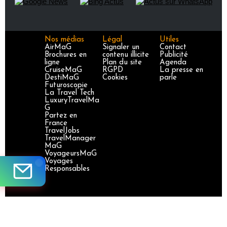
Nos médias
Légal
Utiles
AirMaG
Signaler un
Contact
Brochures en
contenu illicite
Publicité
ligne
Plan du site
Agenda
CruiseMaG
RGPD
La presse en
DestiMaG
Cookies
parle
Futuroscopie
La Travel Tech
LuxuryTravelMa
G
Partez en
France
TravelJobs
TravelManager
MaG
VoyageursMaG
Voyages
Responsables
Site certifié