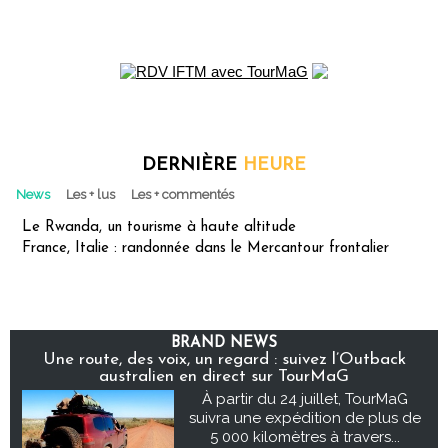
DERNIÈRE
HEURE
News
Les + lus
Les + commentés
Le Rwanda, un tourisme à haute altitude
France, Italie : randonnée dans le Mercantour frontalier
BRAND NEWS
Une route, des voix, un regard : suivez l’Outback
australien en direct sur TourMaG
À partir du 24 juillet, TourMaG
suivra une expédition de plus de
5 000 kilomètres à travers...