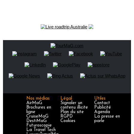
Nos médias
Légal
Utiles
AirMaG
Signaler un
Contact
Brochures en
contenu illicite
Publicité
ligne
Plan du site
Agenda
CruiseMaG
RGPD
La presse en
DestiMaG
Cookies
parle
Futuroscopie
La Travel Tech