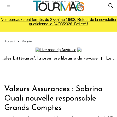
☰
Nos bureaux sont fermés du 27/07 au 16/08. Retour de la newsletter
quotidienne le 24/08/2026. Bel été !
Accueil
>
People
 Littéraires", la première librairie du voyage
Le groupe
Valeurs Assurances : Sabrina
Ouali nouvelle responsable
Grands Comptes