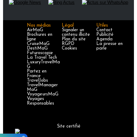
Nos médias
Légal
Utiles
AirMaG
Signaler un
Contact
Brochures en
contenu illicite
Publicité
ligne
Plan du site
Agenda
CruiseMaG
RGPD
La presse en
DestiMaG
Cookies
parle
Futuroscopie
La Travel Tech
LuxuryTravelMa
G
Partez en
France
TravelJobs
TravelManager
MaG
VoyageursMaG
Voyages
Responsables
Site certifié