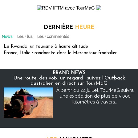
DERNIÈRE
HEURE
News
Les + lus
Les + commentés
Le Rwanda, un tourisme à haute altitude
France, Italie : randonnée dans le Mercantour frontalier
BRAND NEWS
Une route, des voix, un regard : suivez l’Outback
australien en direct sur TourMaG
À partir du 24 juillet, TourMaG suivra
une expédition de plus de 5 000
kilomètres à travers...