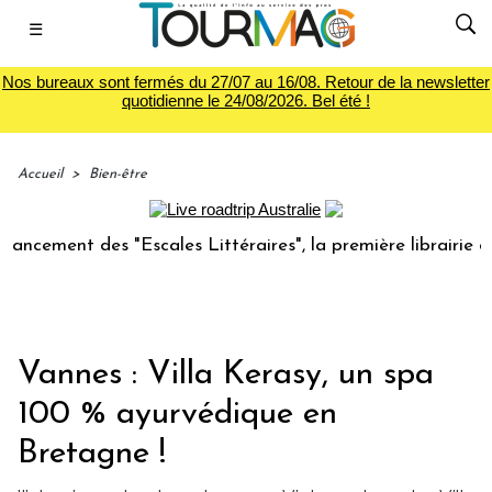
☰
Nos bureaux sont fermés du 27/07 au 16/08. Retour de la newsletter
quotidienne le 24/08/2026. Bel été !
Accueil
>
Bien-être
ment des "Escales Littéraires", la première librairie du voy
Vannes : Villa Kerasy, un spa
100 % ayurvédique en
Bretagne !