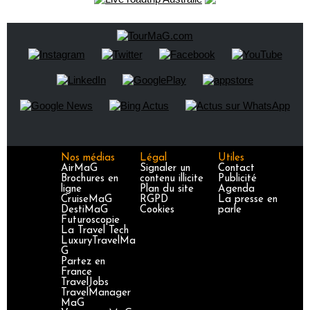
Nos médias
Légal
Utiles
AirMaG
Signaler un
Contact
Brochures en
contenu illicite
Publicité
ligne
Plan du site
Agenda
CruiseMaG
RGPD
La presse en
DestiMaG
Cookies
parle
Futuroscopie
La Travel Tech
LuxuryTravelMa
G
Partez en
France
TravelJobs
TravelManager
MaG