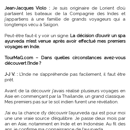
Jean-Jacques Violo :
Je suis originaire de Lorient d’où
partaient les bateaux de la Compagnie des Indes et
j’appartiens à une famille de grands voyageurs qui a
longtemps vécu à Saïgon.
Peut-être faut-il y voir un signe.
La décision d’ouvrir un spa
ayurveda m’est venue après avoir effectué mes premiers
voyages en Inde.
TourMaG.com – Dans quelles circonstances avez-vous
découvert l’Inde ?
J-J V. :
L’Inde ne s’appréhende pas facilement, il faut être
prêt.
Avant de la découvrir j’avais réalisé plusieurs voyages en
Asie en commençant par la Thaïlande, un grand classique.
Mes premiers pas sur le sol indien furent une révélation.
J’ai eu la chance d’y découvrir l’ayurveda qui est pour moi
une une vraie source d’équilibre. Je passe deux mois par
an en Asie, notamment en Inde et en Indonésie. Au fil des
ans, je confirme ma connaissance de l’ayurveda.