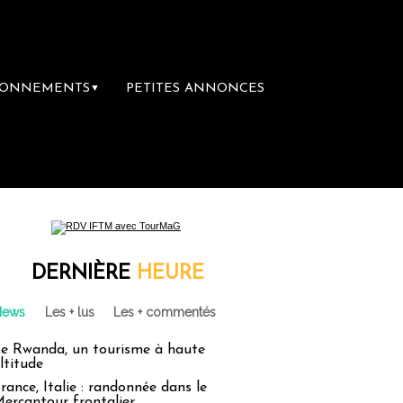
BONNEMENTS
PETITES ANNONCES
▼
DERNIÈRE
HEURE
News
Les + lus
Les + commentés
e Rwanda, un tourisme à haute
ltitude
rance, Italie : randonnée dans le
ercantour frontalier