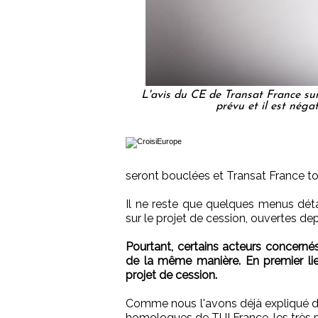
L'avis du CE de Transat France sur
prévu et il est nég
seront bouclées et Transat France t
Il ne reste que quelques menus détai
sur le projet de cession, ouvertes dep
Pourtant, certains acteurs concernés
de la même manière. En premier lieu
projet de cession.
Comme nous l'avons déjà expliqué 
homologues de TUI France, les très 