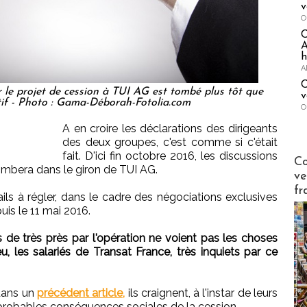
v
O
A
h
A
C
 le projet de cession à TUI AG est tombé plus tôt que
v
atif - Photo : Gama-Déborah-Fotolia.com
O
A en croire les déclarations des dirigeants
des deux groupes, c'est comme si c'était
fait. D'ici fin octobre 2016, les discussions
Publi-n
Co
ombera dans le giron de TUI AG.
ve
fr
ls à régler, dans le cadre des négociations exclusives
uis le 11 mai 2016.
 de très près par l'opération ne voient pas les choses
, les salariés de Transat France, très inquiets par ce
dans un
précédent article,
ils craignent, à l'instar de leurs
probables conséquences sociales de la cession.