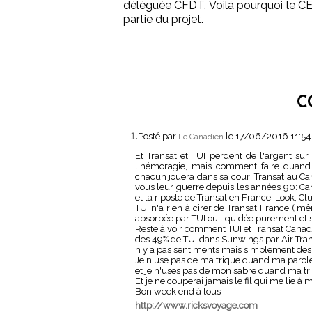
déléguée CFDT. Voilà pourquoi le CE 
partie du projet.
C
1.
Posté par
le 17/06/2016 11:5
Le Canadien
Et Transat et TUI perdent de l'argent sur
l'hémoragie, mais comment faire quand
chacun jouera dans sa cour: Transat au Ca
vous leur guerre depuis les années 90: Ca
et la riposte de Transat en France: Look, Cl
TUI n'a rien à cirer de Transat France (
absorbée par TUI ou liquidée purement et 
Reste à voir comment TUI et Transat Canada
des 49% de TUI dans Sunwings par Air Tran
n y a pas sentiments mais simplement des i
Je n'use pas de ma trique quand ma parole 
et je n'uses pas de mon sabre quand ma tri
Et je ne couperai jamais le fil qui me lie 
Bon week end à tous
http://www.ricksvoyage.com