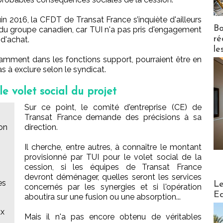
n 2016, la CFDT de Transat France s’inquiète d'ailleurs
Bo
ale du groupe canadien, car TUI n'a pas pris d'engagement
ré
d'achat.
le
tamment dans les fonctions support, pourraient être en
s à exclure selon le syndicat.
e volet social du projet
Sur ce point, le comité d'entreprise (CE) de
Transat France demande des précisions à sa
on
direction.
Il cherche, entre autres, à connaître le montant
provisionné par TUI pour le volet social de la
cession, si les équipes de Transat France
devront déménager, quelles seront les services
Distribu
es
Le
concernés par les synergies et si l'opération
Ed
aboutira sur une fusion ou une absorption...
ux
Mais il n'a pas encore obtenu de véritables