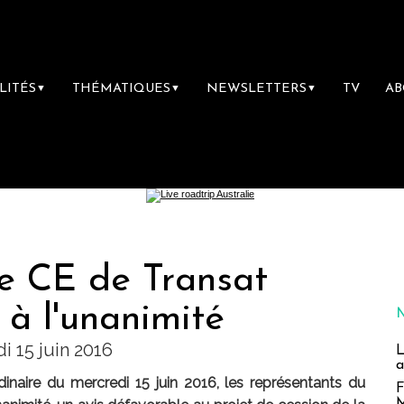
LITÉS
THÉMATIQUES
NEWSLETTERS
TV
A
▼
▼
▼
le CE de Transat
 à l'unanimité
i 15 juin 2016
L
a
dinaire du mercredi 15 juin 2016, les représentants du
F
M