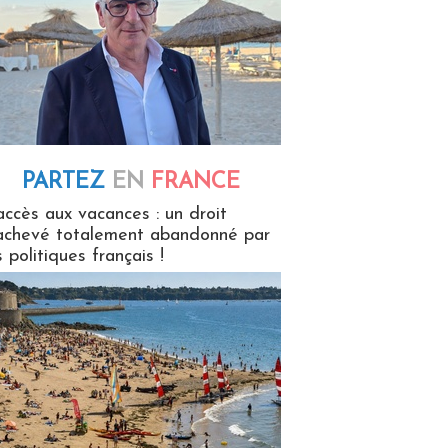
PARTEZ
EN
FRANCE
 en France
accès aux vacances : un droit
achevé totalement abandonné par
s politiques français !