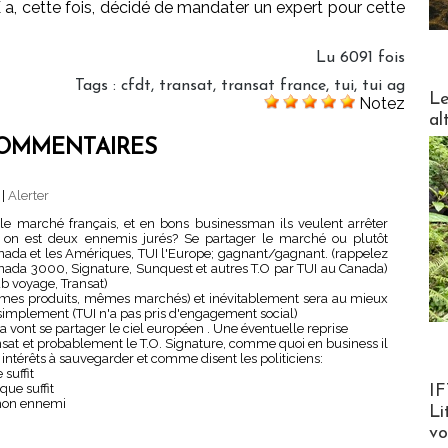
a, cette fois, décidé de mandater un expert pour cette
Lu 6091 fois
Tags
:
cfdt
,
transat
,
transat france
,
tui
,
tui ag
DESTI
Le
Notez
al
OMMENTAIRES
4
|
Alerter
 le marché français, et en bons businessman ils veulent arrêter
 on est deux ennemis jurés? Se partager le marché ou plutôt
nada et les Amériques, TUI l'Europe; gagnant/gagnant. (rappelez
nada 3000, Signature, Sunquest et autres T.O par TUI au Canada)
ub voyage, Transat)
 mêmes produits, mêmes marchés) et inévitablement sera au mieux
simplement (TUI n'a pas pris d'engagement social)
 vont se partager le ciel européen . Une éventuelle reprise
sat et probablement le T.O. Signature, comme quoi en business il
ntérêts à sauvegarder et comme disent les politiciens:
suffit
Product
que suffit
IF
à mon ennemi
Li
v