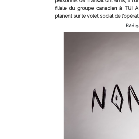
personnel de Transat ont émis, à l'u
filiale du groupe canadien à TUI 
planent sur le volet social de l'opéra
Rédig