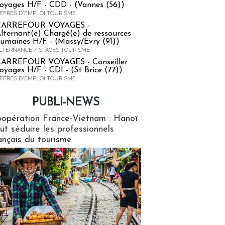
oyages H/F - CDD - (Vannes (56))
FFRES D'EMPLOI TOURISME
CARREFOUR VOYAGES -
lternant(e) Chargé(e) de ressources
umaines H/F - (Massy/Evry (91))
LTERNANCE / STAGES TOURISME
ARREFOUR VOYAGES - Conseiller
oyages H/F - CDI - (St Brice (77))
FFRES D'EMPLOI TOURISME
PUBLI-NEWS
ews
opération France-Vietnam : Hanoï
ut séduire les professionnels
ançais du tourisme