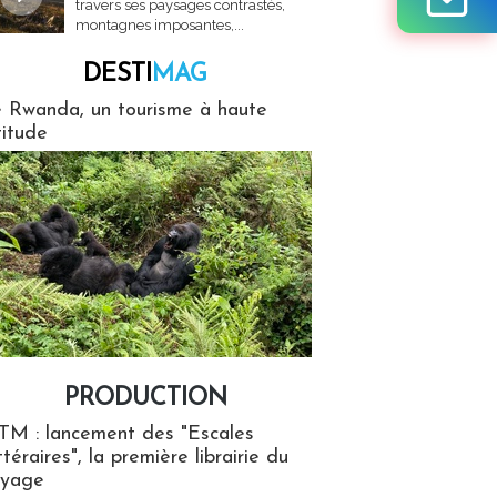
travers ses paysages contrastés,
montagnes imposantes,...
DESTI
MAG
MAG
 Rwanda, un tourisme à haute
titude
PRODUCTION
ion
TM : lancement des "Escales
ttéraires", la première librairie du
oyage