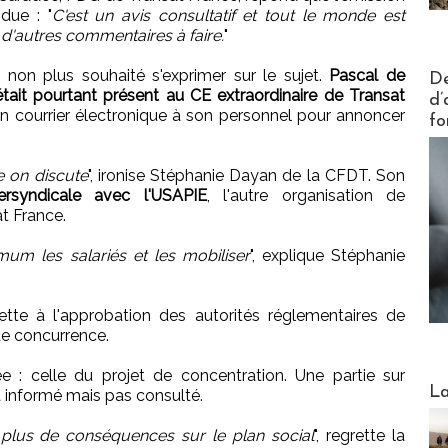
due : "
C'est un avis consultatif et tout le monde est
pas d'autres commentaires à faire.
"
Actus V
 non plus souhaité s'exprimer sur le sujet.
Pascal de
De
était pourtant présent au CE extraordinaire de Transat
d’
it un courrier électronique à son personnel pour annoncer
fo
e on discute
", ironise Stéphanie Dayan de la CFDT. Son
tersyndicale avec l'USAPIE
, l'autre organisation de
at France.
m les salariés et les mobiliser
", explique Stéphanie
ette à l'approbation des autorités réglementaires de
de concurrence.
ée : celle du projet de concentration. Une partie sur
Webinai
La
a informé mais pas consulté.
le plus de conséquences sur le plan social
", regrette la