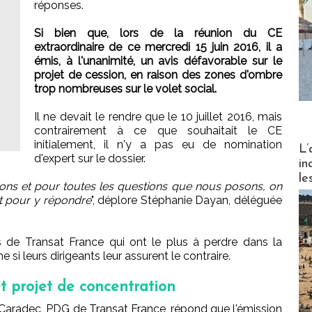
réponses.
Si bien que, lors de la réunion du CE
extraordinaire de ce mercredi 15 juin 2016, il a
émis, à l'unanimité, un avis défavorable sur le
projet de cession, en raison des zones d'ombre
trop nombreuses sur le volet social.
Il ne devait le rendre que le 10 juillet 2016, mais
contrairement à ce que souhaitait le CE
initialement, il n'y a pas eu de nomination
Partez
L’
d'expert sur le dossier.
in
le
ons et pour toutes les questions que nous posons, on
ôt pour y répondre
", déplore Stéphanie Dayan, déléguée
és de Transat France qui ont le plus à perdre dans la
si leurs dirigeants leur assurent le contraire.
t projet de concentration
Caradec, PDG de Transat France, répond que l'émission