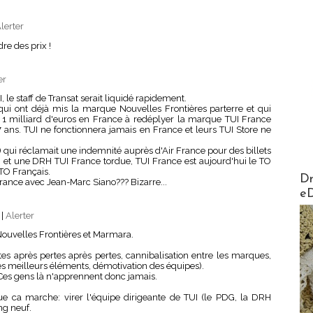
lerter
re des prix !
er
, le staff de Transat serait liquidé rapidement.
ui ont déjà mis la marque Nouvelles Frontières parterre et qui
e 1 milliard d'euros en France à redéplyer la marque TUI France
7 ans. TUI ne fonctionnera jamais en France et leurs TUI Store ne
 qui réclamait une indemnité auprès d'Air France pour des billets
! ) et une DRH TUI France tordue, TUI France est aujourd'hui le TO
TO Français.
AirMa
Dr
France avec Jean-Marc Siano??? Bizarre...
e
3
|
Alerter
 Nouvelles Frontières et Marmara.
rtes après pertes après pertes, cannibalisation entre les marques,
es meilleurs éléments, démotivation des équipes).
? Ces gens là n'apprennent donc jamais.
ue ca marche: virer l'équipe dirigeante de TUI (le PDG, la DRH
ng neuf.