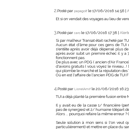
2.
Posté par
le 17/06/2016 14:56
|
A
papagolf
Et si on vendait des voyages au lieu de vend
3.
Posté par
le 17/06/2016 17:38
|
Alert
caro
Si par malheur Transat était racheté par TUI
Aucun état d'âme pour ces gens de TUI q
s'entête après avoir déjà dépensé plus d
après avoir subit un premire échec il y a 
fonctionnent pas.
De plus avec un PDG ( ancien d'Air France)
d'avions gratuits ( vous voyez le niveau...
qui plombe le marché et la réputation des 
Où en est l'affaire de l'ancien PDG de TUI 
4.
Posté par
le 20/06/2016 16:2
LionelAmif
TUI a déjà planté la première fusion entre
Il y avait eu de la casse 1/ financière (pe
pas de synergies) et 2/ humaine (départ d
Alors ... pourquoi refaire la même erreur 
Seule solution à mon sens si l'on veut q
particulièrement) et mettre en place du sa