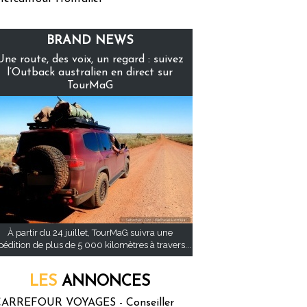
BRAND NEWS
Une route, des voix, un regard : suivez
l’Outback australien en direct sur
TourMaG
À partir du 24 juillet, TourMaG suivra une
pédition de plus de 5 000 kilomètres à travers...
LES
ANNONCES
ARREFOUR VOYAGES - Conseiller