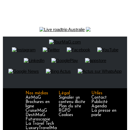
Nos médias
Légal
Utiles
AirMaG
Signaler un
Contact
Brochures en
contenu illicite
Publicité
ligne
Plan du site
Agenda
CruiseMaG
RGPD
La presse en
DestiMaG
Cookies
parle
Futuroscopie
La Travel Tech
LuxuryTravelMa