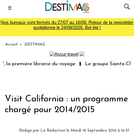
☰
Nos bureaux sont fermés du 27/07 au 16/08. Retour de la newsletter
quotidienne le 24/08/2026. Bel été !
Accueil
>
DESTIMAG
 la première librairie du voyage
Le groupe Sainte-Clair
Visit California : un programme
chargé pour 2014/2015
Rédigé par
La Rédaction
le Mardi 16 Septembre 2014 à 14:57