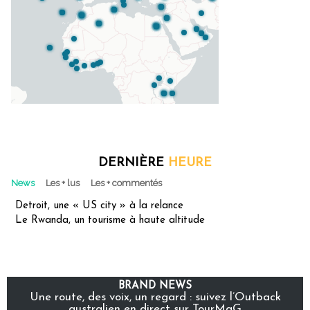
DERNIÈRE
HEURE
News
Les + lus
Les + commentés
Detroit, une « US city » à la relance
Le Rwanda, un tourisme à haute altitude
BRAND NEWS
Une route, des voix, un regard : suivez l’Outback
australien en direct sur TourMaG