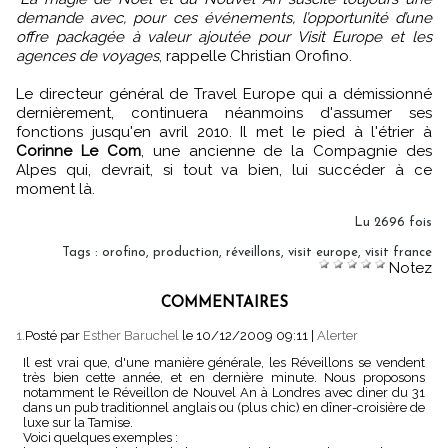
demande avec, pour ces événements, l’opportunité d’une
offre packagée à valeur ajoutée pour Visit Europe et les
agences de voyages
, rappelle Christian Orofino.
Le directeur général de Travel Europe qui a démissionné
dernièrement, continuera néanmoins d'assumer ses
fonctions jusqu'en avril 2010. Il met le pied à l'étrier à
Corinne Le Com
, une ancienne de la Compagnie des
Alpes qui, devrait, si tout va bien, lui succéder à ce
moment là.
Lu 2696 fois
Tags
:
orofino
,
production
,
réveillons
,
visit europe
,
visit france
Notez
COMMENTAIRES
1.
Posté par
Esther Baruchel
le 10/12/2009 09:11
|
Alerter
Il est vrai que, d'une manière générale, les Réveillons se vendent
très bien cette année, et en dernière minute. Nous proposons
notamment le Réveillon de Nouvel An à Londres avec diner du 31
dans un pub traditionnel anglais ou (plus chic) en dîner-croisière de
luxe sur la Tamise.
Voici quelques exemples :