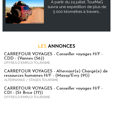
À partir du 24 juillet, TourMaG
suivra une expédition de plus de
5 000 kilomètres à travers...
LES
ANNONCES
CARREFOUR VOYAGES - Conseiller voyages H/F -
CDD - (Vannes (56))
OFFRES D'EMPLOI TOURISME
CARREFOUR VOYAGES - Alternant(e) Chargé(e) de
ressources humaines H/F - (Massy/Evry (91))
ALTERNANCE / STAGES TOURISME
CARREFOUR VOYAGES - Conseiller voyages H/F -
CDI - (St Brice (77))
OFFRES D'EMPLOI TOURISME