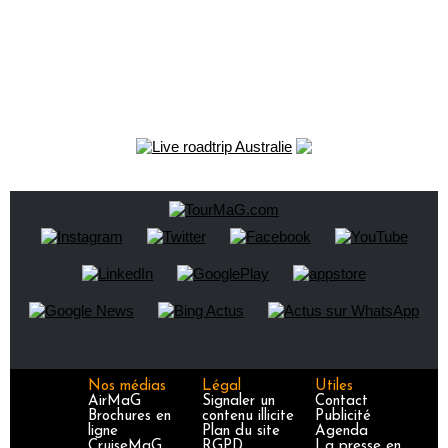
Nos médias
Légal
Utiles
AirMaG
Signaler un
Contact
Brochures en
contenu illicite
Publicité
ligne
Plan du site
Agenda
CruiseMaG
RGPD
La presse en