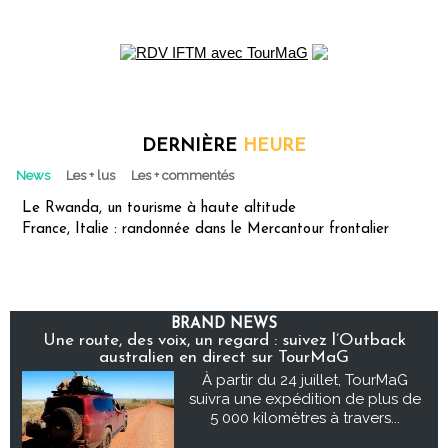
DERNIÈRE
HEURE
News
Les + lus
Les + commentés
Le Rwanda, un tourisme à haute altitude
France, Italie : randonnée dans le Mercantour frontalier
BRAND NEWS
Une route, des voix, un regard : suivez l’Outback
australien en direct sur TourMaG
À partir du 24 juillet, TourMaG
suivra une expédition de plus de
5 000 kilomètres à travers...