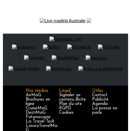
Nos médias
Légal
Utiles
AirMaG
Signaler un
Contact
Brochures en
contenu illicite
Publicité
ligne
Plan du site
Agenda
CruiseMaG
RGPD
La presse en
DestiMaG
Cookies
parle
Futuroscopie
La Travel Tech
LuxuryTravelMa
G