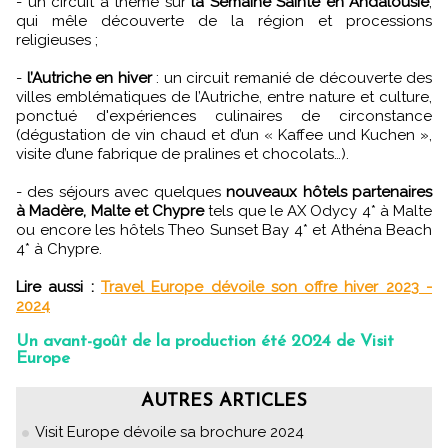
- un circuit à thème sur
la Semaine Sainte en Andalousie
,
qui mêle découverte de la région et processions
religieuses ;
-
l’Autriche en hiver
: un circuit remanié de découverte des
villes emblématiques de l’Autriche, entre nature et culture,
ponctué d'expériences culinaires de circonstance
(dégustation de vin chaud et d’un « Kaffee und Kuchen »,
visite d’une fabrique de pralines et chocolats…).
- des séjours avec quelques
nouveaux hôtels partenaires
à Madère, Malte et Chypre
tels que le AX Odycy 4* à Malte
ou encore les hôtels Theo Sunset Bay 4* et Athéna Beach
4* à Chypre.
Lire aussi :
Travel Europe dévoile son offre hiver 2023 -
2024
Un avant-goût de la production été 2024 de Visit
Europe
AUTRES ARTICLES
Visit Europe dévoile sa brochure 2024