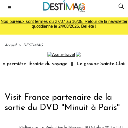
☰
Nos bureaux sont fermés du 27/07 au 16/08. Retour de la newsletter
quotidienne le 24/08/2026. Bel été !
Accueil
>
DESTIMAG
a première librairie du voyage
Le groupe Sainte-Claire 
Visit France partenaire de la
sortie du DVD ''Minuit à Paris''
Rédigé par
La Rédaction
le Mercredi 19 Octobre 2011 à 11:45