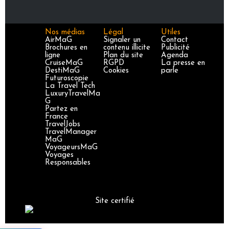
Nos médias
Légal
Utiles
AirMaG
Signaler un
Contact
Brochures en
contenu illicite
Publicité
ligne
Plan du site
Agenda
CruiseMaG
RGPD
La presse en
DestiMaG
Cookies
parle
Futuroscopie
La Travel Tech
LuxuryTravelMa
G
Partez en
France
TravelJobs
TravelManager
MaG
VoyageursMaG
Voyages
Responsables
Site certifié