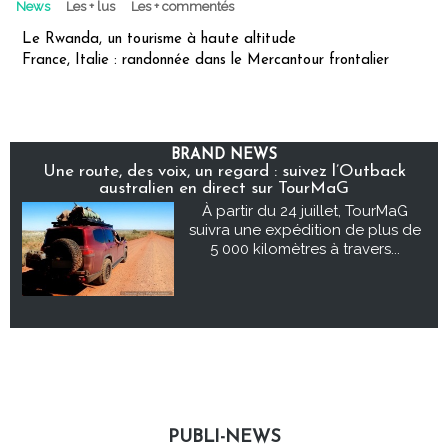
News
Les + lus
Les + commentés
Le Rwanda, un tourisme à haute altitude
France, Italie : randonnée dans le Mercantour frontalier
BRAND NEWS
Une route, des voix, un regard : suivez l’Outback
australien en direct sur TourMaG
À partir du 24 juillet, TourMaG
suivra une expédition de plus de
5 000 kilomètres à travers...
PUBLI-NEWS