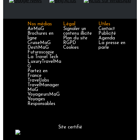
Nos médias
Légal
Utiles
AirMaG
Signaler un
Contact
Brochures en
contenu illicite
Publicité
ligne
Plan du site
Agenda
CruiseMaG
RGPD
La presse en
DestiMaG
Cookies
parle
Futuroscopie
La Travel Tech
LuxuryTravelMa
G
Partez en
France
TravelJobs
TravelManager
MaG
VoyageursMaG
Voyages
Responsables
Site certifié