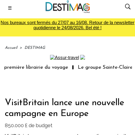
☰
Nos bureaux sont fermés du 27/07 au 16/08. Retour de la newsletter
quotidienne le 24/08/2026. Bel été !
Accueil
>
DESTIMAG
 première librairie du voyage
Le groupe Sainte-Claire r
VisitBritain lance une nouvelle
campagne en Europe
850.000 £ de budget