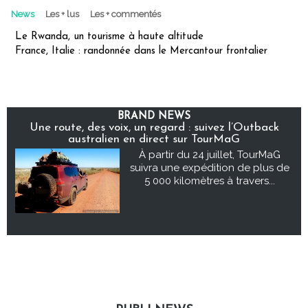
News
Les + lus
Les + commentés
Le Rwanda, un tourisme à haute altitude
France, Italie : randonnée dans le Mercantour frontalier
BRAND NEWS
Une route, des voix, un regard : suivez l’Outback
australien en direct sur TourMaG
À partir du 24 juillet, TourMaG
suivra une expédition de plus de
5 000 kilomètres à travers...