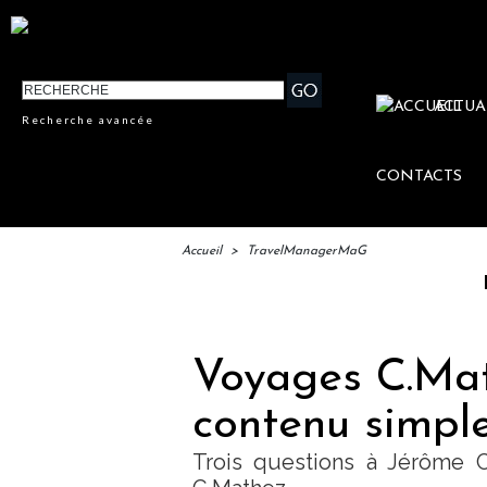
ACTUA
Recherche avancée
CONTACTS
Accueil
>
TravelManagerMaG
IFTM : 
Voyages C.Mat
contenu simple
Trois questions à Jérôme 