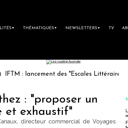
LITÉS
THÉMATIQUES
NEWSLETTERS
TV
A
▼
▼
▼
lancement des "Escales Littéraires", la premiè
hez : "proposer un
 et exhaustif"
L
a
Canaux, directeur commercial de Voyages
F
M