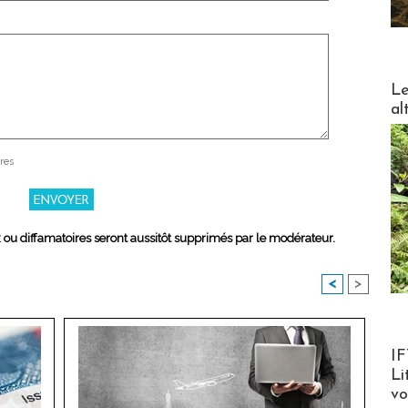
DESTI
Le
al
res
x ou diffamatoires seront aussitôt supprimés par le modérateur.
<
>
Product
IF
Li
v