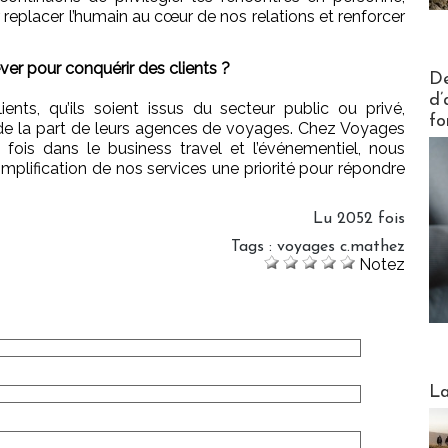
replacer l’humain au cœur de nos relations et renforcer
ver pour conquérir des clients ?
Actus V
De
d’
lients, qu’ils soient issus du secteur public ou privé,
fo
e de la part de leurs agences de voyages. Chez Voyages
 fois dans le business travel et l’événementiel, nous
implification de nos services une priorité pour répondre
Lu 2052 fois
Tags
:
voyages c.mathez
Notez
Webinai
La