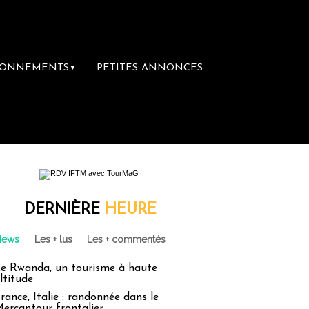
BONNEMENTS
PETITES ANNONCES
▼
re librairie du voyage
Le groupe Sainte-C
DERNIÈRE
HEURE
News
Les + lus
Les + commentés
e Rwanda, un tourisme à haute
ltitude
rance, Italie : randonnée dans le
ercantour frontalier