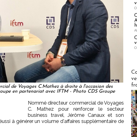
v
O
A
h
A
C
v
O
Publi-n
Co
ve
fr
cial de Voyages C.Mathez à droite à l'occasion des
roupe en partenariat avec IFTM - Photo CDS Groupe
Nommé directeur commercial de Voyages
C. Mathez pour renforcer le secteur
business travel, Jérôme Canaux et son
réussi à générer un volume d'affaires supplémentaire de