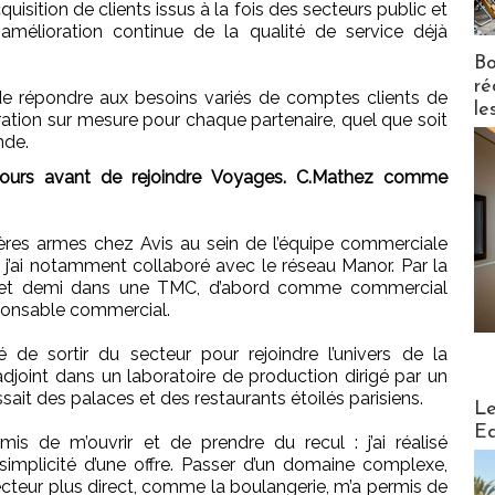
uisition de clients issus à la fois des secteurs public et
amélioration continue de la qualité de service déjà
Bo
ré
 de répondre aux besoins variés de comptes clients de
le
gration sur mesure pour chaque partenaire, quel que soit
nde.
ours avant de rejoindre Voyages. C.Mathez comme
ières armes chez Avis au sein de l’équipe commerciale
j’ai notamment collaboré avec le réseau Manor. Par la
ans et demi dans une TMC, d’abord comme commercial
sponsable commercial.
é de sortir du secteur pour rejoindre l’univers de la
djoint dans un laboratoire de production dirigé par un
ssait des palaces et des restaurants étoilés parisiens.
Distribu
Le
Ed
is de m’ouvrir et de prendre du recul : j’ai réalisé
 simplicité d’une offre. Passer d’un domaine complexe,
ecteur plus direct, comme la boulangerie, m’a permis de