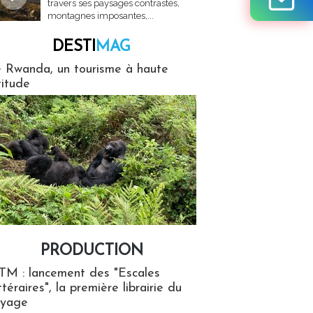
travers ses paysages contrastés,
montagnes imposantes,...
DESTI
MAG
MAG
 Rwanda, un tourisme à haute
titude
PRODUCTION
ion
TM : lancement des "Escales
ttéraires", la première librairie du
oyage