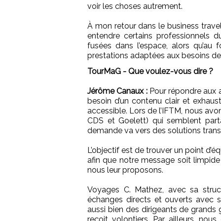
voir les choses autrement.
À mon retour dans le business travel
entendre certains professionnels d
fusées dans l’espace, alors qu’au fo
prestations adaptées aux besoins de 
TourMaG - Que voulez-vous dire ?
Jérôme Canaux :
Pour répondre aux a
besoin d’un contenu clair et exhaust
accessible. Lors de l’IFTM, nous av
CDS et Goelett) qui semblent parta
demande va vers des solutions trans
L’objectif est de trouver un point d’équ
afin que notre message soit limpide 
nous leur proposons.
Voyages C. Mathez, avec sa struct
échanges directs et ouverts avec s
aussi bien des dirigeants de grands
reçoit volontiers. Par ailleurs, nou