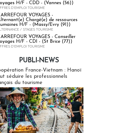
oyages H/F - CDD - (Vannes (56))
FFRES D'EMPLOI TOURISME
CARREFOUR VOYAGES -
lternant(e) Chargé(e) de ressources
umaines H/F - (Massy/Evry (91))
LTERNANCE / STAGES TOURISME
ARREFOUR VOYAGES - Conseiller
oyages H/F - CDI - (St Brice (77))
FFRES D'EMPLOI TOURISME
PUBLI-NEWS
ews
opération France-Vietnam : Hanoï
ut séduire les professionnels
ançais du tourisme