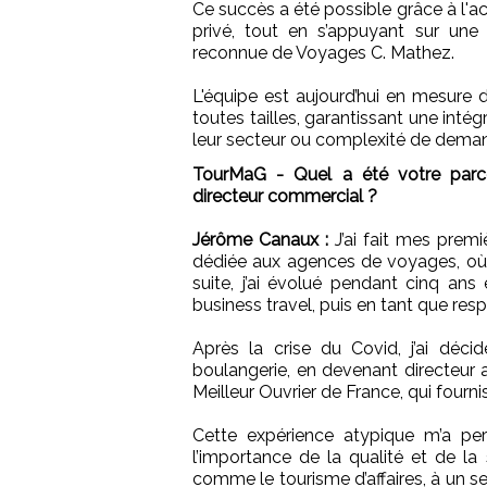
Ce succès a été possible grâce à l'acq
privé, tout en s’appuyant sur une 
reconnue de Voyages C. Mathez.
L'équipe est aujourd’hui en mesure
toutes tailles, garantissant une inté
leur secteur ou complexité de dema
TourMaG - Quel a été votre parc
directeur commercial ?
Jérôme Canaux :
J’ai fait mes prem
dédiée aux agences de voyages, où 
suite, j’ai évolué pendant cinq 
business travel, puis en tant que re
Après la crise du Covid, j’ai décid
boulangerie, en devenant directeur a
Meilleur Ouvrier de France, qui fourni
Cette expérience atypique m’a perm
l’importance de la qualité et de la
comme le tourisme d’affaires, à un s