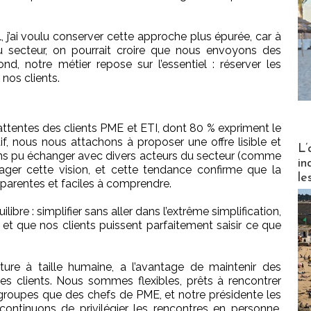
, j’ai voulu conserver cette approche plus épurée, car à
u secteur, on pourrait croire que nous envoyons des
nd, notre métier repose sur l’essentiel : réserver les
nos clients.
ttentes des clients PME et ETI, dont 80 % expriment le
if, nous nous attachons à proposer une offre lisible et
Partez
L’
ons pu échanger avec divers acteurs du secteur (comme
in
ger cette vision, et cette tendance confirme que la
le
parentes et faciles à comprendre.
ilibre : simplifier sans aller dans l’extrême simplification,
et que nos clients puissent parfaitement saisir ce que
ure à taille humaine, a l’avantage de maintenir des
es clients. Nous sommes flexibles, prêts à rencontrer
 groupes que des chefs de PME, et notre présidente les
s continuons de privilégier les rencontres en personne,