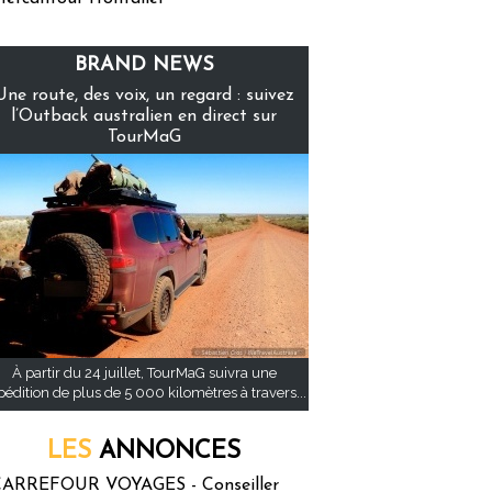
BRAND NEWS
Une route, des voix, un regard : suivez
l’Outback australien en direct sur
TourMaG
À partir du 24 juillet, TourMaG suivra une
pédition de plus de 5 000 kilomètres à travers...
LES
ANNONCES
ARREFOUR VOYAGES - Conseiller