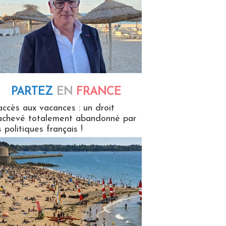
PARTEZ
EN
FRANCE
 en France
accès aux vacances : un droit
achevé totalement abandonné par
s politiques français !