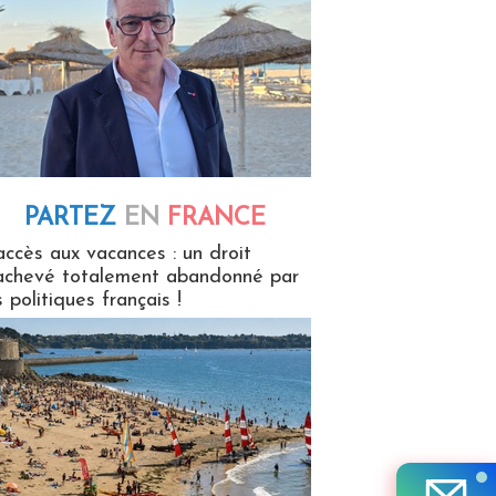
PARTEZ
EN
FRANCE
 en France
accès aux vacances : un droit
achevé totalement abandonné par
s politiques français !