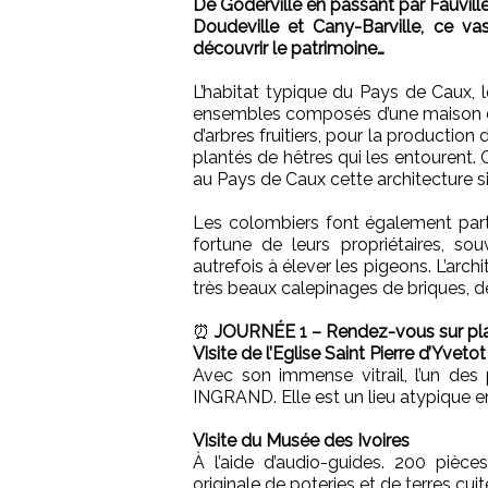
De Goderville en passant par Fauvill
Doudeville et Cany-Barville, ce vast
découvrir le patrimoine…
L’habitat typique du Pays de Caux, 
ensembles composés d’une maison de
d’arbres fruitiers, pour la production d
plantés de hêtres qui les entourent
au Pays de Caux cette architecture si
Les colombiers font également part
fortune de leurs propriétaires, sou
autrefois à élever les pigeons. L’arch
très beaux calepinages de briques, de
⏰
JOURNÉE 1 – Rendez-vous sur pl
Visite de l’Eglise Saint Pierre d’Yvetot
Avec son immense vitrail, l’un des 
INGRAND. Elle est un lieu atypique 
Visite du Musée des Ivoires
À l’aide d’audio-guides. 200 pièces
originale de poteries et de terres cu