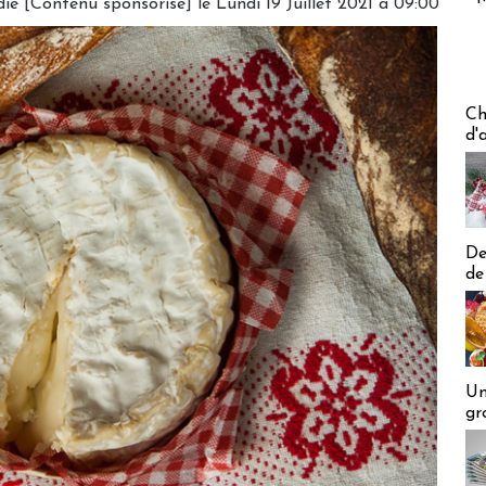
e [Contenu sponsorisé] le Lundi 19 Juillet 2021 à 09:00
Les off
Ch
d'
De
de
Un
gr