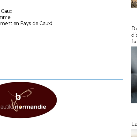
e Caux
ramme
rgement en Pays de Caux)
Actus V
De
d’
fo
Webinai
La