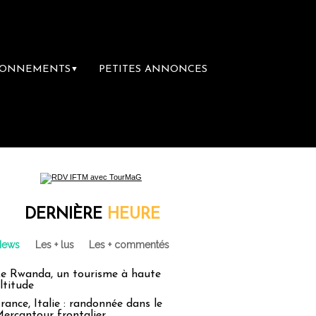
BONNEMENTS
PETITES ANNONCES
▼
emière librairie du voyage
Le groupe Sain
DERNIÈRE
HEURE
News
Les + lus
Les + commentés
e Rwanda, un tourisme à haute
ltitude
rance, Italie : randonnée dans le
ercantour frontalier