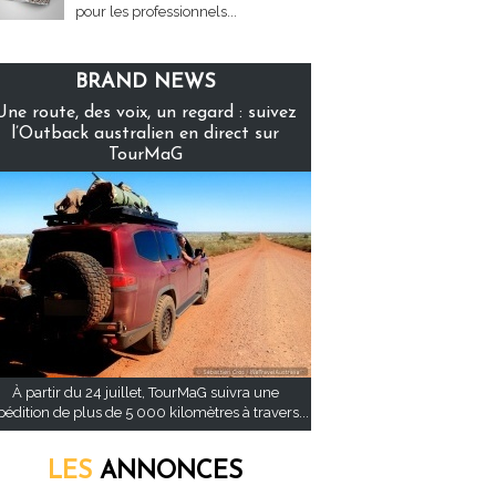
pour les professionnels...
BRAND NEWS
Une route, des voix, un regard : suivez
l’Outback australien en direct sur
TourMaG
À partir du 24 juillet, TourMaG suivra une
pédition de plus de 5 000 kilomètres à travers...
LES
ANNONCES