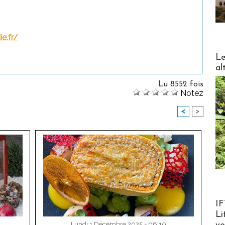
e.fr/
DESTI
Le
al
Lu 8552 fois
Notez
<
>
Product
IF
Li
Lundi 1 Décembre 2025 - 06:10