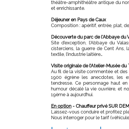
théâtre-amphithéâtre antique du nor
et enrichissante.
Déjeuner en Pays de Caux
Composition : apéritif, entrée, plat, de
Découverte du parc de l'Abbaye du 
Site d’exception, l’Abbaye du Vala
cisterciens, la guerre de Cent Ans, l
textile, l’industrie laitière…
Visite originale de l’Atelier-Musée du 
Au fil de la visite commentée et des
1900 égrène les anecdotes, les e
tendresse. Ce personnage haut en c
humour décalé la vie ouvrière, et n
19ème à aujourd’hui.
En option
- Chauffeur privé SUR DEM
Laissez-vous conduire et profitez p
Nous interroger pour le tarif (véhicu