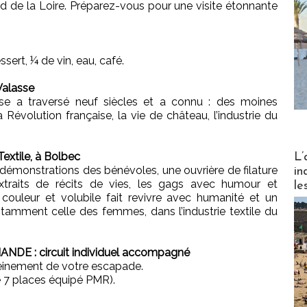
d de la Loire. Préparez-vous pour une visite étonnante
ssert, ¼ de vin, eau, café.
Valasse
sse a traversé neuf siècles et a connu : des moines
a Révolution française, la vie de château, l’industrie du
Partez
Textile, à Bolbec
L’
 démonstrations des bénévoles, une ouvrière de filature
in
xtraits de récits de vies, les gags avec humour et
le
ouleur et volubile fait revivre avec humanité et un
otamment celle des femmes, dans l’industrie textile du
ANDE : circuit individuel accompagné
leinement de votre escapade.
le 7 places équipé PMR).