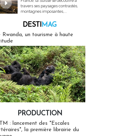
France, la Suisse se découvre à
travers ses paysages contrastés,
montagnes imposantes,...
DESTI
MAG
MAG
 Rwanda, un tourisme à haute
titude
PRODUCTION
ion
TM : lancement des "Escales
ttéraires", la première librairie du