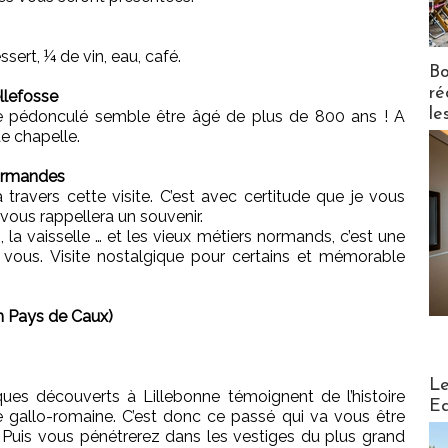
ssert, ¼ de vin, eau, café.
Bo
ré
llefosse
le
ne pédonculé semble être âgé de plus de 800 ans ! A
te chapelle.
Normandes
ravers cette visite. C’est avec certitude que je vous
i vous rappellera un souvenir.
 la vaisselle … et les vieux métiers normands, c’est une
à vous. Visite nostalgique pour certains et mémorable
en Pays de Caux)
Distribu
Le
es découverts à Lillebonne témoignent de l’histoire
Ed
e gallo-romaine. C’est donc ce passé qui va vous être
 Puis vous pénétrerez dans les vestiges du plus grand