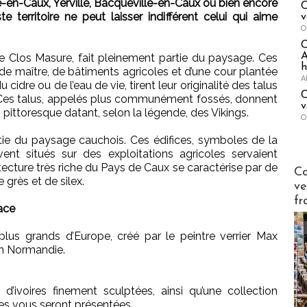
e-en-Caux, Yerville, Bacqueville-en-Caux ou bien encore
C
e territoire ne peut laisser indifférent celui qui aime
v
O
A
le Clos Masure, fait pleinement partie du paysage. Ces
h
 maître, de bâtiments agricoles et d’une cour plantée
A
u cidre ou de l’eau de vie, tirent leur originalité des talus
C
. Ces talus, appelés plus communément fossés, donnent
v
 pittoresque datant, selon la légende, des Vikings.
O
ie du paysage cauchois. Ces édifices, symboles de la
vent situés sur des exploitations agricoles servaient
itecture très riche du Pays de Caux se caractérise par de
Publi-n
Co
 grès et de silex.
ve
fr
ace
plus grands d’Europe, créé par le peintre verrier Max
en Normandie.
 d’ivoires finement sculptées, ainsi qu’une collection
ites vous seront présentées.