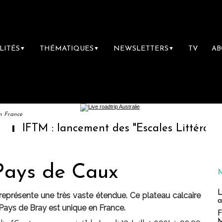
LITÉS
THÉMATIQUES
NEWSLETTERS
TV
A
▼
▼
▼
en France
 : lancement des "Escales Littéraires", la pr
Pays de Caux
L
représente une très vaste étendue. Ce plateau calcaire
a
 Pays de Bray est unique en France.
F
M