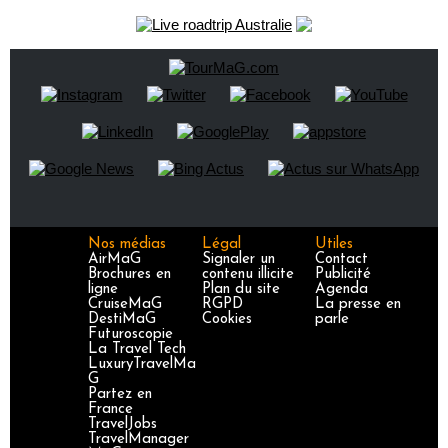
Nos médias
Légal
Utiles
AirMaG
Signaler un
Contact
Brochures en
contenu illicite
Publicité
ligne
Plan du site
Agenda
CruiseMaG
RGPD
La presse en
DestiMaG
Cookies
parle
Futuroscopie
La Travel Tech
LuxuryTravelMa
G
Partez en
France
TravelJobs
TravelManager