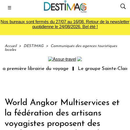
☰
Nos bureaux sont fermés du 27/07 au 16/08. Retour de la newsletter
quotidienne le 24/08/2026. Bel été !
Accueil
>
DESTIMAG
>
Communiqués des agences touristiques
locales
a première librairie du voyage
Le groupe Sainte-Claire r
World Angkor Multiservices et
la fédération des artisans
voyagistes proposent des