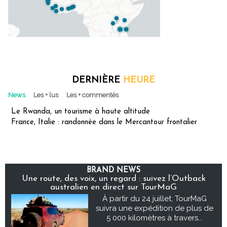
DERNIÈRE
HEURE
News
Les + lus
Les + commentés
Le Rwanda, un tourisme à haute altitude
France, Italie : randonnée dans le Mercantour frontalier
BRAND NEWS
Une route, des voix, un regard : suivez l’Outback
australien en direct sur TourMaG
À partir du 24 juillet, TourMaG
suivra une expédition de plus de
5 000 kilomètres à travers...