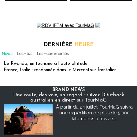
DERNIÈRE
HEURE
News
Les + lus
Les + commentés
Le Rwanda, un tourisme à haute altitude
France, Italie : randonnée dans le Mercantour frontalier
BRAND NEWS
Une route, des voix, un regard : suivez l’Outback
australien en direct sur TourMaG
À partir du 24 juillet, TourMaG suivra
une expédition de plus de 5 000
kilomètres à travers...