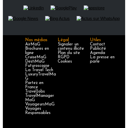
Nos médias
Légal
Utiles
AirMaG
Signaler un
Contact
Brochures en
contenu illicite
Publicité
ligne
Plan du site
Agenda
CruiseMaG
RGPD
La presse en
DestiMaG
Cookies
parle
Futuroscopie
La Travel Tech
LuxuryTravelMa
G
Partez en
France
TravelJobs
TravelManager
MaG
VoyageursMaG
Voyages
Responsables