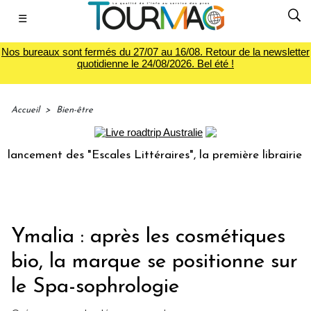
☰
Nos bureaux sont fermés du 27/07 au 16/08. Retour de la newsletter
quotidienne le 24/08/2026. Bel été !
Accueil
>
Bien-être
ment des "Escales Littéraires", la première librairie du voy
Ymalia : après les cosmétiques
bio, la marque se positionne sur
le Spa-sophrologie