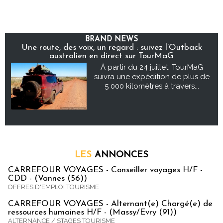
BRAND NEWS
Une route, des voix, un regard : suivez l’Outback
australien en direct sur TourMaG
À partir du 24 juillet, TourMaG
suivra une expédition de plus de
5 000 kilomètres à travers...
LES
ANNONCES
CARREFOUR VOYAGES - Conseiller voyages H/F -
CDD - (Vannes (56))
OFFRES D'EMPLOI TOURISME
CARREFOUR VOYAGES - Alternant(e) Chargé(e) de
ressources humaines H/F - (Massy/Evry (91))
ALTERNANCE / STAGES TOURISME