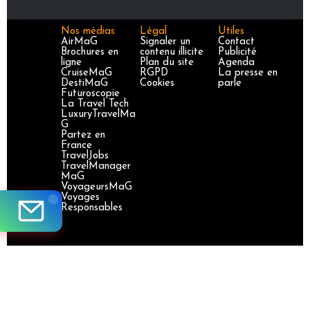
Nos médias
Légal
Utiles
AirMaG
Signaler un
Contact
Brochures en
contenu illicite
Publicité
ligne
Plan du site
Agenda
CruiseMaG
RGPD
La presse en
DestiMaG
Cookies
parle
Futuroscopie
La Travel Tech
LuxuryTravelMa
G
Partez en
France
TravelJobs
TravelManager
MaG
VoyageursMaG
Voyages
Responsables
Site certifié