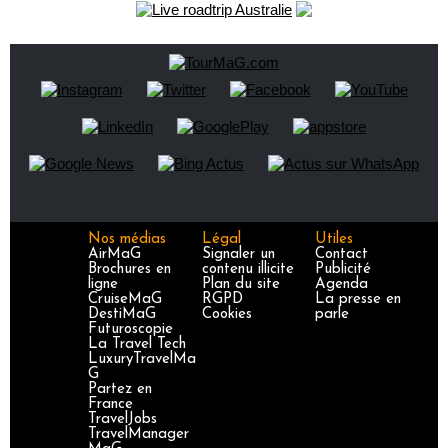
Nos médias
Légal
Utiles
AirMaG
Signaler un
Contact
Brochures en
contenu illicite
Publicité
ligne
Plan du site
Agenda
CruiseMaG
RGPD
La presse en
DestiMaG
Cookies
parle
Futuroscopie
La Travel Tech
LuxuryTravelMa
G
Partez en
France
TravelJobs
TravelManager