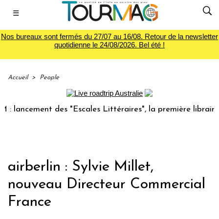
☰
Nos bureaux sont fermés du 27/07 au 16/08. Retour de la newsletter
quotidienne le 24/08/2026. Bel été !
Accueil
>
People
 lancement des "Escales Littéraires", la première librairie 
airberlin : Sylvie Millet,
nouveau Directeur Commercial
France