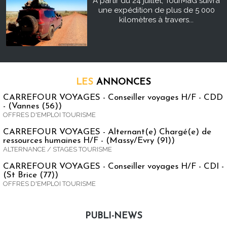
À partir du 24 juillet, TourMaG suivra
une expédition de plus de 5 000
kilomètres à travers...
LES
ANNONCES
CARREFOUR VOYAGES - Conseiller voyages H/F - CDD
- (Vannes (56))
OFFRES D'EMPLOI TOURISME
CARREFOUR VOYAGES - Alternant(e) Chargé(e) de
ressources humaines H/F - (Massy/Evry (91))
ALTERNANCE / STAGES TOURISME
CARREFOUR VOYAGES - Conseiller voyages H/F - CDI -
(St Brice (77))
OFFRES D'EMPLOI TOURISME
PUBLI-NEWS