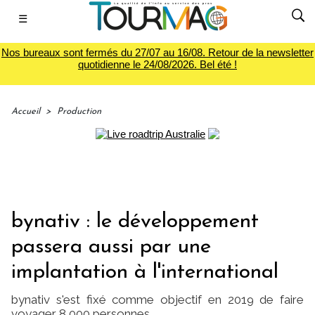
☰
Nos bureaux sont fermés du 27/07 au 16/08. Retour de la newsletter
quotidienne le 24/08/2026. Bel été !
Accueil
>
Production
bynativ : le développement
passera aussi par une
implantation à l'international
bynativ s'est fixé comme objectif en 2019 de faire
voyager 8 000 personnes