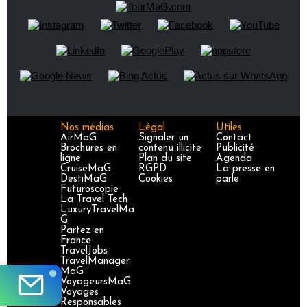
Nos médias
Légal
Utiles
AirMaG
Signaler un
Contact
Brochures en
contenu illicite
Publicité
ligne
Plan du site
Agenda
CruiseMaG
RGPD
La presse en
DestiMaG
Cookies
parle
Futuroscopie
La Travel Tech
LuxuryTravelMa
G
Partez en
France
TravelJobs
TravelManager
MaG
VoyageursMaG
Voyages
Responsables