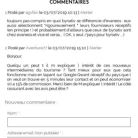
COMMENTAIRES
1.
Posté par
agvfan
le 03/07/2019 10:13
|
Alerter
toujours pas compris en quoi bynativ se différencie d'evaneos : eux
aussi sélectionnent "rigoureusement " leurs fournisseurs réceptifs
(en principe ! ) et probablement d'ailleurs que ceux de bynativ sont
chez evaneos et vice et versa... ( OK, 1 seul /pays pour bynativ ...)
2.
Posté par
Aventure77
le 03/07/2019 15:10
|
Alerter
Bonjour,
Quelqu un peut t il m expliquer l intérêt de ces nouveaux
intermédiaires du tourisme ? Tant mieux pour eux que cela
fonctionne mais en tapant sur Google Qwant réceptif du pays que l
on veut on trouve en 5 minutes leur contact et on peut économiser
10 a 15% de commission. Merci bien de M expliquer l intérêt ! Le côté
rassurant avec les avis peut être ?
Nouveau commentaire :
Nom * :
Adresse email (non publiée) * :