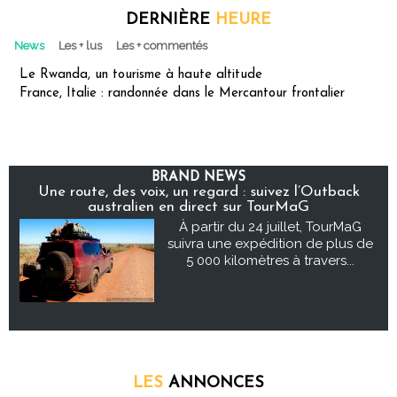
DERNIÈRE
HEURE
News
Les + lus
Les + commentés
Le Rwanda, un tourisme à haute altitude
France, Italie : randonnée dans le Mercantour frontalier
BRAND NEWS
Une route, des voix, un regard : suivez l’Outback
australien en direct sur TourMaG
À partir du 24 juillet, TourMaG
suivra une expédition de plus de
5 000 kilomètres à travers...
LES
ANNONCES